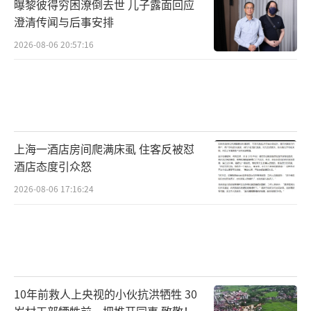
曝黎彼得穷困潦倒去世 儿子露面回应
澄清传闻与后事安排
2026-08-06 20:57:16
上海一酒店房间爬满床虱 住客反被怼
酒店态度引众怒
2026-08-06 17:16:24
10年前救人上央视的小伙抗洪牺牲 30