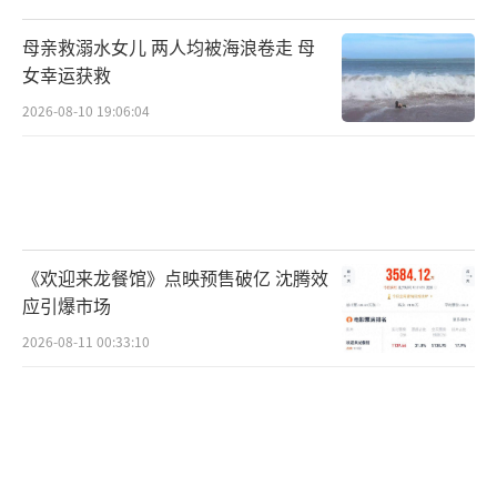
下，“这两年，当地人买房没那么大压力
了”。
母亲救溺水女儿 两人均被海浪卷走 母
女幸运获救
1/3新房首付不到10万元
2026-08-10 19:06:04
在阿勋的印象里，县里的房价是从2021年
开始明显下降的，过去1年降幅最大，每平米
4、5千元成为常态，3000多元的也有一部分，
还有的房源直接打5、6折。
《欢迎来龙餐馆》点映预售破亿 沈腾效
应引爆市场
“不过这种（5、6折房源）多是业主急用
2026-08-11 00:33:10
钱了，新房的话就是在售时间太长了、或者开
发商资金紧张”，阿勋举例，几年前开售的楼
盘，高位时每平米7000多元，现在个别房源已
经降到3000多元。