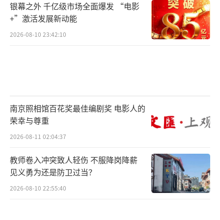
年的老房子，更难卖出去，三室一厅挂价十
银幕之外 千亿级市场全面爆发 “电影
几、二十几万，也很少有人咨询”。
+”激活发展新动能
2026-08-10 23:42:10
阿勋曾经成交过一个几十年房龄的二手
房，是县里一对中老年夫妻买来养老，“不过
这样的客户少之又少。一般买房的多是年轻夫
妻”。
南京照相馆百花奖最佳编剧奖 电影人的
不过二手房市场也有不少捡漏的机会。有
荣幸与尊重
的新楼盘房源，地理位置好、小区环境好、学
2026-08-11 02:04:37
位也好，但是业主突然急用钱，或者举家搬迁
教师卷入冲突致人轻伤 不服降岗降薪
到其他城市，折扣力度往往较高。在当地卖房
见义勇为还是防卫过当？
的第2年，阿勋就买了这样一套二手房。
2026-08-10 22:55:40
不过整体而言，当地二手房挂牌量并不算
多，“因为是县里，抱着投资心态买房的人本