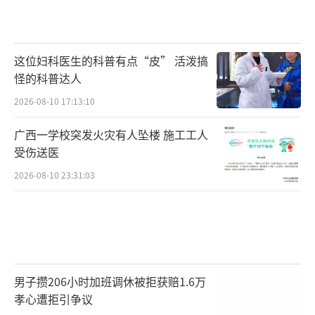
来就少，2021年以后基本也没有了。有的家庭
就算去外地生活，传统的观念也希望在老家有
这位妇科医生的科普有点“皮” 活泼搞
一套房子，不是实在急用钱不会大降价”。
怪的科普达人
新楼盘拓宽城市边界。（图/曾思怡摄）
2026-08-10 17:13:10
以阿勋所在城市来说，当地多是山水相
广西一学校突发火灾有人坠楼 施工工人
受伤送医
依、风景秀丽，颇具观赏性的侗族建筑群林
2026-08-10 23:31:03
立，是一座具有少数民族风情的旅游城市。202
3年，当地接待游客901万人次，实现旅游收入9
6亿元。不过，从全县人均GDP来看，处于低
位。
2016年，县里首通高铁，彼时正迎上全国
男子攒206小时加班调休被拒获赔1.6万
孝心遭拒引争议
房价快速上涨。