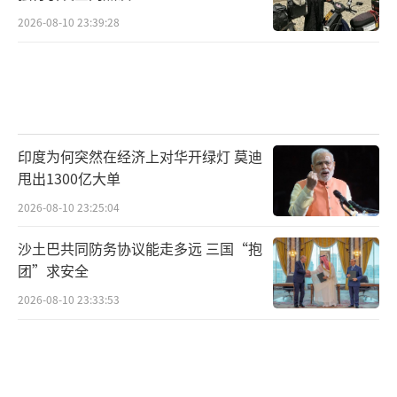
求的年轻夫妻，一般半年或者一年前就开始找
2026-08-10 23:39:28
房，房子降到三四千元以后出手。
至于购房资金来源，大都需要父母支持一
部分，“现在的年轻人存不住钱”；也有的年
轻夫妻在收入更高的地区工作，但是大城市生
印度为何突然在经济上对华开绿灯 莫迪
甩出1300亿大单
活成本高，他们会攒下钱在县里买房，为的是
以后返乡置业、孩子上学，这些房子常常装修
2026-08-10 23:25:04
几年了还没人入住。
沙土巴共同防务协议能走多远 三国“抱
团”求安全
降价同样刺激非刚需购房者。李清是附近
2026-08-10 23:33:53
乡镇的一名年轻教师，镇域消费生态难以满足
年轻人，她平时吃喝玩乐都会前往县城。听闻
房价走低后，她于2023年初开始看房，年底成
交，“虽然不是刚需，但是住在县里吃喝玩乐