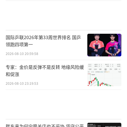
人口正在涌入能级更高的城市，县里的年轻人
在减少。
阿勋对此有着明显的感受，一起长大的朋
国际乒联2026年第33周世界排名 国乒
友，有半数在外地工作、生活，早前几年他也
领跑四项第一
陆续去往柳州、深圳、上海等地工作
2026-08-10 20:59:58
，但考虑到父母年事已高需要照顾，他回
专家：金价是反弹不是反转 地缘风险缓
到家乡就业，是店里最年轻的房产中介。
和促涨
2026-08-10 23:19:53
虽然这个春节门前冷落，但阿勋对接下来
持乐观态度，他觉得购买力依旧在，县里工作
的年轻人结婚大都会配置一套新房，也有外地
打拼的年轻人会在老家买套房给父母养老，房
价也已经下探到多数家庭能买进的水平，“需
胖东来为何宁愿关店也不妥协 坚守公平