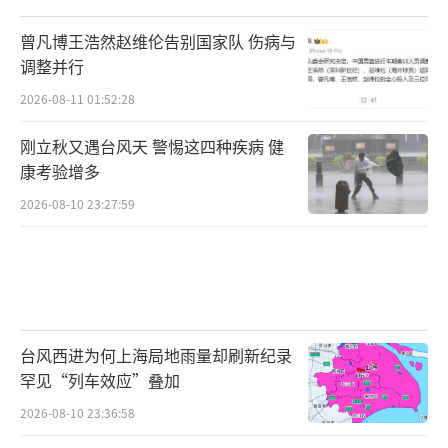
更加方便”。
曾凡博王浩然赵维伦告别国家队 伤病与
调整并行
不过从过去一年县里整体交易数据来看，
2026-08-11 01:52:28
更多人“买涨不买跌”。这次回家过年，也有
不少老乡问他县里房价还能不能降、眼下要不
刚立秋又遇台风天 警惕这四种疾病 健
康考验增多
要买，阿勋的回答比较保守，“刚需的可以
买”。
2026-08-10 23:27:59
旅游属性抬高房价
新房性价比提高，二手房就不好卖了。
阿勋表示，按照县里现在的房价，以前高
台风西进为何上海局地雨量却刷新纪录
罕见“列车效应”叠加
位买房的客户大都需要降个一两成才能把房子
2026-08-10 23:36:58
卖出去，这还是新楼盘的行情，“房龄过了20