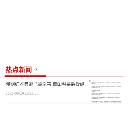
购房需求疲软，卖房圈也在经历阵痛。
阿勋告诉时代周报记者，过去一年，县里
几乎有1/3的房产中介选择转行，“拿我们门店
来说，去年初有近60个员工，今年只有十几个
了。不过也有一部分是跳槽到其他房产销售平
台或者自己开店（卖房）的”。
热点新闻
不过对于有居住需求的群体来说，县城的
购房性价比正在提高。
曝网红雅典娜已被杀害 毒闺蜜幕后操纵
当地多名房产从业者和普通居民对时代周
2026-08-10 13:18:50
报记者表示，几年前想买新房，首付基本十几
万起步，眼下10万元（首付）以内就有大批新
房可供挑选，位置偏远的6万元（首付）就能拿