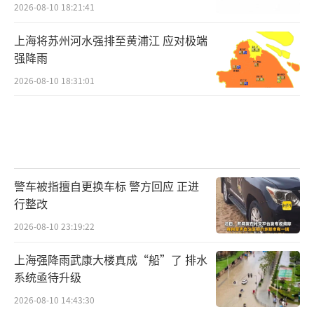
2026-08-10 18:21:41
有当地居民告诉时代周报记者，那时候的
上海将苏州河水强排至黄浦江 应对极端
售房营销话语中，当地的旅游业将会带来一批
强降雨
外部购买力，游客会在这里买房旅居、养老，
2026-08-10 18:31:01
房价被赋予想象，显著高于同市其他县城。
但从眼下的情况来看，这个说法难以成
立，阿勋3年多的卖房经历中，没有成交过外地
游客。
警车被指擅自更换车标 警方回应 正进
行整改
另一个可能拉高房价的原因是，这里是距
离市区最远的一个县，市区对县里人口的吸纳
2026-08-10 23:19:22
能力相对较弱，留在县里发展相对较多，购房
上海强降雨武康大楼真成“船”了 排水
需求相对较大。
系统亟待升级
2026-08-10 14:43:30
不过，一个普遍的趋势是，小城市和县域