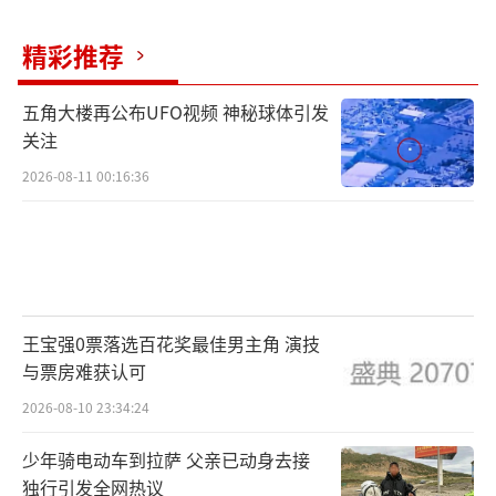
从房屋总价来看，阿勋介绍，当前县里在
精彩推荐
售新房有1000多套，主要房型面积为80-120平
米不等。
五角大楼再公布UFO视频 神秘球体引发
关注
这两年最好卖的是80多平的二室一厅或三
室一厅，“按照现在20%首付计算，全县有1/3
2026-08-11 00:16:36
的在售新房首付都低于10万元，首付6万元左右
的也有几十套”。
县城一角。（图/曾思怡摄）
王宝强0票落选百花奖最佳男主角 演技
房屋价格一路下探，也在一定程度上拉动
与票房难获认可
当地房屋销量。
2026-08-10 23:34:24
阿勋说，他月均收到咨询量30多个，成交
少年骑电动车到拉萨 父亲已动身去接
的客户大都在两三个，其中多为有刚性居住需
独行引发全网热议