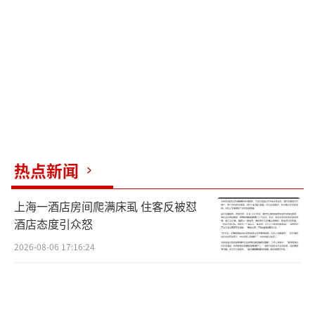
还有广东这边有名的甜品——姜撞奶就是利
用生姜汁中的凝乳酶让鲜奶凝固起来，奶香中
透着一丝姜辣，口味非常独特，建议小伙伴们
有机会来广东试一试～
进食砂糖橘的注意事项
搞清楚了砂糖橘和酸奶之间的问题后，来
告诉小伙伴们吃砂糖橘的注意事项。
热点新闻
毕竟春节前后，正是砂糖橘大量上市的季
上海一酒店房间爬满床虱 住客反被怼
节，说它是春节水果届“顶流”也不为过，毕
酒店态度引众怒
竟好吃好甜又好剥。
2026-08-06 17:16:24
但是，需要注意⚠️