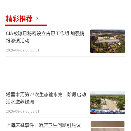
黄了，一般不需要特殊治疗。
除了砂糖橘外，还有以下这些食物富含胡
精彩推荐
萝卜素：哈密瓜、芒果、木瓜、胡萝卜、南瓜
CIA被曝已秘密设立古巴工作组 加强情
等，大家在进食时需要控制量。
报渗透活动
有哪些食物会相克？
2026-08-07 00:03:51
针对【食物相克】问题，例如：虾与水果
同食会导致“砒霜中毒”；柿子和牛奶螃蟹同
吃会腹泻、得结石等等。
塔里木河第27次生态输水第二阶段启动
我国科学家早就运用现代实验方法辟谣
活水滋养绿洲
了，央视都不知道科普了多少年了，然而还是
2026-08-07 00:53:01
有人中招~
上海床虱事件：酒店卫生问题引热议