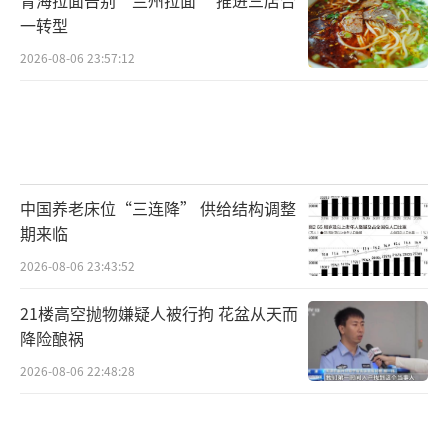
一转型
吃菠菜前的确需要先焯水，以此去除大部
2026-08-06 23:57:12
分草酸，以降低对矿物质的影响。
③虾与水果
有这种说法：虾、蟹这类海鲜含有大量的
五价砷化合物，和水果同食后会发生化学作
中国养老床位“三连降” 供给结构调整
用，水果中的维生素C作为还原剂，将无毒的五
期来临
价砷转变为有毒的三价砷，也就是我们所知的
2026-08-06 23:43:52
砒霜。听听多可怕~
21楼高空抛物嫌疑人被行拘 花盆从天而
降险酿祸
然而能被维生素C还原产生砒霜的无机砷在
2026-08-06 22:48:28
虾中含量非常低，而且五价砷化合物和维生素C
在人体内难以反应。