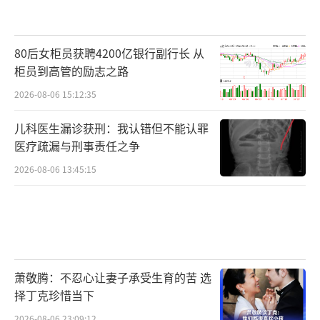
当然，有疾病的人群是需要注意进食某些
食物，例如痛风患者不适合进食高嘌呤的食
80后女柜员获聘4200亿银行副行长 从
物。
柜员到高管的励志之路
绝多大数人，包括宝宝们只需要愉快吃吃
2026-08-06 15:12:35
喝喝，不需要理会相克的问题，日常注重食物
儿科医生漏诊获刑：我认错但不能认罪
的比例，适当使用就好了。
医疗疏漏与刑事责任之争
如果大家在添加辅食时由于食物相克，而
2026-08-06 13:45:15
战战兢兢地不敢提供食材的话，其实会妨碍食
物多样化，这样更不利于到达平衡膳食。
（责任
编辑：周晶晶 CN032）
萧敬腾：不忍心让妻子承受生育的苦 选
择丁克珍惜当下
2026-08-06 23:09:12