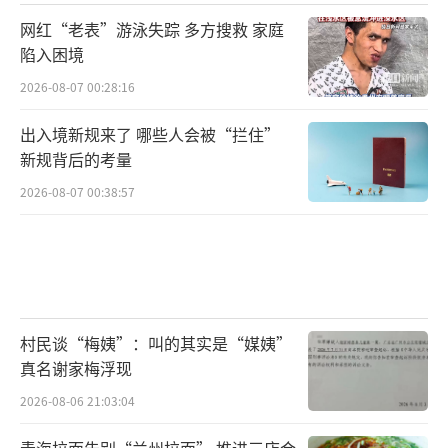
网红“老表”游泳失踪 多方搜救 家庭
大家平时吃柿子都不要选择未成熟柿子，
陷入困境
毕竟味道苦涩难以下口，正常吃柿子并不需要
2026-08-07 00:28:16
担心这个问题。
出入境新规来了 哪些人会被“拦住”
②豆腐和菠菜
新规背后的考量
2026-08-07 00:38:57
这个组合应该蛮多人听家里长辈说过，例
如我妈。
他们主要担心菠菜中的草酸和豆腐中的钙
结合，形成草酸钙，但这种沉淀物会通过肠道
村民谈“梅姨”：叫的其实是“媒姨”
排出体外，并不会引起肾结石。
真名谢家梅浮现
而且不仅菠菜，很多蔬菜类中都含有草
2026-08-06 21:03:04
酸，我们难道每次吃豆腐都不能吃蔬菜吗？
青海拉面告别“兰州拉面” 推进三店合