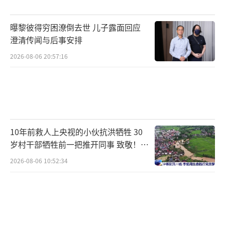
砂糖橘含有丰富的胡萝卜素，食用大量的
橘子会摄入过多的胡萝卜素，且不能及时代
曝黎彼得穷困潦倒去世 儿子露面回应
谢。
澄清传闻与后事安排
后果就是一部分对胡萝卜素代谢慢的小伙
2026-08-06 20:57:16
伴皮肤变黄，变身小黄人~
这种情况被称为高胡萝卜素血症，典型表
现就是手掌、足底、颜面、口周、耳后等部位
明显变黄，严重时甚至会全身皮肤变黄。
10年前救人上央视的小伙抗洪牺牲 30
岁村干部牺牲前一把推开同事 致敬！送
主要是由于血内胡萝卜素过高，沉积在这
别！
2026-08-06 10:52:34
些部位。
但并不需要害怕，它只会短时间地影响。
只要适当控制一下摄入量，大约2周左右就能退