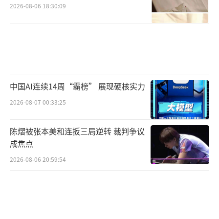
如今信息传播高效，作为现代人，但凡我
2026-08-06 18:30:09
们花点时间去查找相关文献资料求证，就会发
现这些“经验之谈”完全经不起推敲。
例如常见的那几个相克组合：
①螃蟹与柿子
中国AI连续14周“霸榜” 展现硬核实力
2026-08-07 00:33:25
柿子中有一种叫鞣酸的成分，如果大量摄
入会和蛋白质形成比较难消化的团状物--“胃柿
陈熠被张本美和连扳三局逆转 裁判争议
石”。
成焦点
胃柿石是一种植物性结石，一般需要吃了
2026-08-06 20:59:54
大量的柿子才可能导致。
而且这种成分主要在未成熟的柿子中含量
较高，成熟的柿子含量较少。