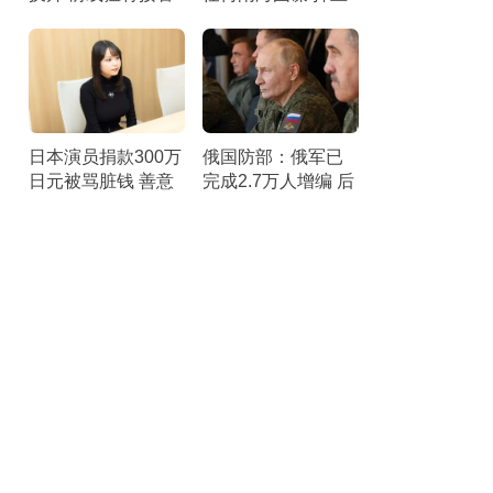
补给
黄岩岛主权
日本演员捐款300万
俄国防部：俄军已
日元被骂脏钱 善意
完成2.7万人增编 后
遭误解
勤与指挥系统优化