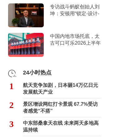
专访战斗蚂蚁创始人刘
坤：安顿用“锁定-设计-
击穿”跑出10倍增长
中国内地市场托底，太
古可口可乐2026上半年
营收创新高
24小时热点
1
航天竞争加剧，日本砸14万亿日元
发展航天产业
2
景区增设网红打卡景观 67.7%受访
者感觉“不搭”
3
中东部桑拿天在线 未来两天多地高
温持续