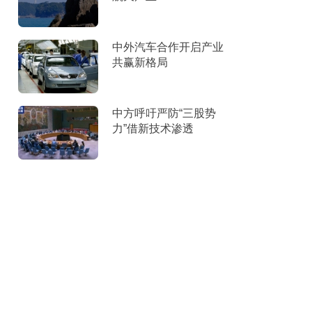
中外汽车合作开启产业
共赢新格局
中方呼吁严防“三股势
力”借新技术渗透