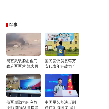
军事
胡塞武装袭击也门
国民党议员赞蒋万
政府军军营 战火再
安代表年轻战力 年
燃引发关注
轻世代的期待
俄军后勤为何突然
中国军队坚决反制
换帅 前线猛将接管
任何闹海图谋 捍卫