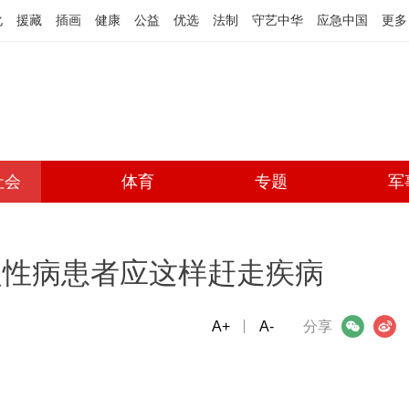
化
援藏
插画
健康
公益
优选
法制
守艺中华
应急中国
更多
社会
体育
专题
军
慢性病患者应这样赶走疾病
A+
微信
A-
微博
分享