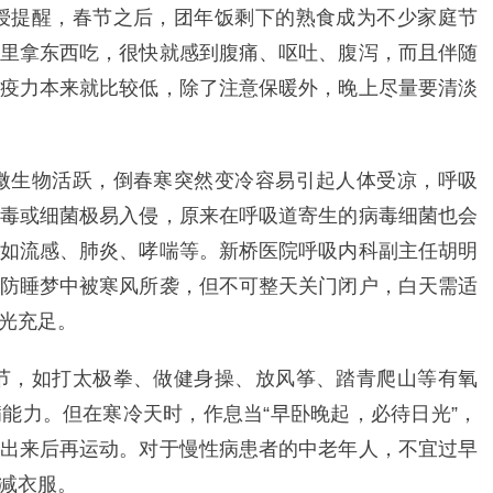
授提醒，春节之后，团年饭剩下的熟食成为不少家庭节
里拿东西吃，很快就感到腹痛、呕吐、腹泻，而且伴随
疫力本来就比较低，除了注意保暖外，晚上尽量要清淡
微生物活跃，倒春寒突然变冷容易引起人体受凉，呼吸
毒或细菌极易入侵，原来在呼吸道寄生的病毒细菌也会
如流感、肺炎、哮喘等。新桥医院呼吸内科副主任胡明
防睡梦中被寒风所袭，但不可整天关门闭户，白天需适
光充足。
节，如打太极拳、做健身操、放风筝、踏青爬山等有氧
能力。但在寒冷天时，作息当“早卧晚起，必待日光”，
出来后再运动。对于慢性病患者的中老年人，不宜过早
减衣服。