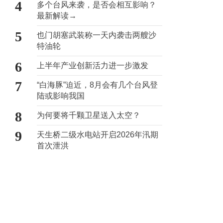
4
多个台风来袭，是否会相互影响？
最新解读→
5
也门胡塞武装称一天内袭击两艘沙
特油轮
6
上半年产业创新活力进一步激发
7
“白海豚”迫近，8月会有几个台风登
陆或影响我国
8
为何要将千颗卫星送入太空？
9
天生桥二级水电站开启2026年汛期
首次泄洪