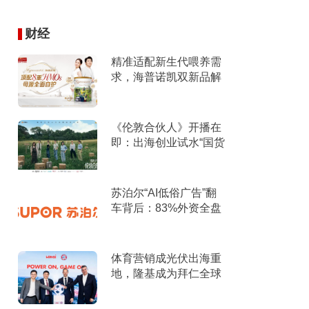
财经
精准适配新生代喂养需
求，海普诺凯双新品解
锁育儿新选择！
《伦敦合伙人》开播在
即：出海创业试水“国货
集群”模式，带动入境消
费反向种草
苏泊尔“AI低俗广告”翻
车背后：83%外资全盘
掌控，陷入流量内卷、
质量频发的负循环
体育营销成光伏出海重
地，隆基成为拜仁全球
官方合作伙伴