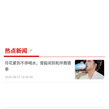
畅。据了解，涉事车辆已被依法扣留，相关责
任人也正接受警方调查。
事故原因虽仍在进一步核实中，但初步判
断极有可能是司机错把油门当刹车导致的操作
失误。有业内人士分析称，该路段本身为坡
道，若驾驶员技术不熟练、精神不集中，极易
热点新闻
出现此类危险情况。
玲花累到不停喝水，曾毅闲到和伴舞猜
拳
（责任编辑：0764）
2026-08-07 10:29:30