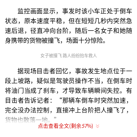
监控画面显示，事发时该小车正处于倒车
状态，原本速度平稳，但在短短几秒内突然急
速后退，径直冲向台阶，随后一名女子和她随
身携带的货物被撞飞，场面十分惊险。
女子被撞飞 路人纷纷抬车救人
据现场目击者回忆，事故发生地点位于一
段上坡路，疑似是驾驶员操作不当，在倒车时
将油门当成了刹车，才导致车辆瞬间失控。有
目击者告诉记者：“那辆车倒车时突然加速，
完全没办法控制，直接冲上台阶把人撞飞了，
货物也散落一地。”
点击查看全文(剩余
57
%)
据悉，事故发生时，一对夫妻正好路过该