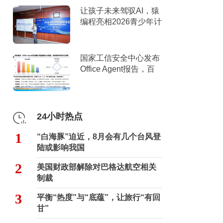
让孩子未来驾驭AI，猿
编程亮相2026青少年计
算机教育年度研讨会
国家工信安全中心发布
Office Agent报告，百
度文库综合排名第一
24小时热点
1
“白海豚”迫近，8月会有几个台风登
陆或影响我国
2
美国财政部解除对巴格达航空相关
制裁
3
平衡“热度”与“底蕴”，让旅行“有回
甘”