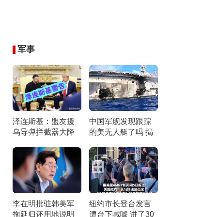
军事
泽连斯基：盟友援
中国军舰发现跟踪
乌导弹拦截器大降
的美无人艇了吗 揭
拦截危机加剧
秘真相背后的物理
与技术逻辑
李在明批驻韩美军
纽约市长登台发言
拖延归还用地说明
遭台下喊嘘 讲了30