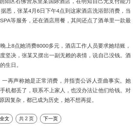
在朝阳区石佛营东里某国际酒店，在明知自己无支付能力
账。据悉，张某4月6日下午4点到这家酒店洗浴部消费，当
SPA等服务，还在酒店用餐，其间还点了酒单里一款最
晚上8点她消费8000多元，酒店工作人员要求她结账，
度坚决，张某又摆出一副无赖的表情，说自己没钱。酒
岁的生日。
，一再声称她是正常消费，并指责公诉人歪曲事实。她
手机都丢了，联系不上家人，也没办法让他们给钱。对
原因复杂，都已成为历史，她不想再提。
全文
共
2
页
下一页