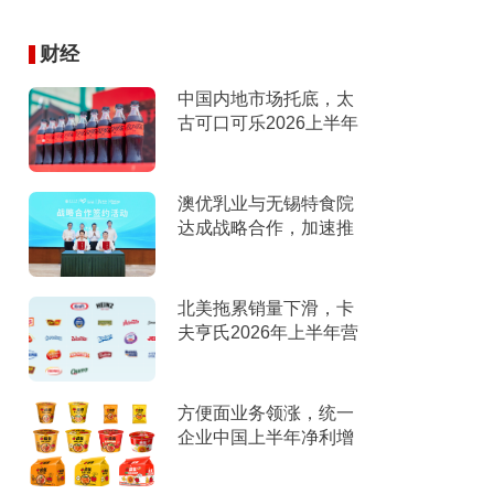
财经
中国内地市场托底，太
古可口可乐2026上半年
营收创新高
澳优乳业与无锡特食院
达成战略合作，加速推
进“全家营养”战略
北美拖累销量下滑，卡
夫亨氏2026年上半年营
收下滑，下调全年指引
方便面业务领涨，统一
企业中国上半年净利增
9%