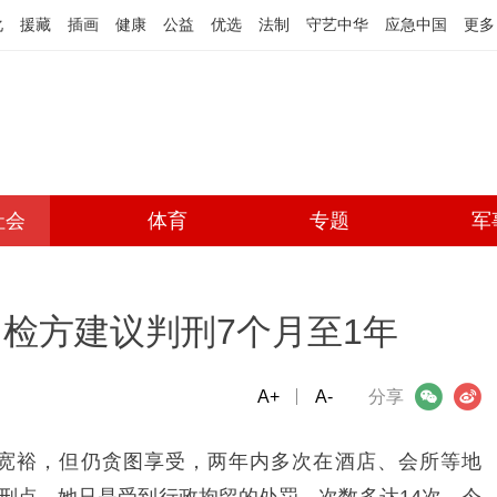
化
援藏
插画
健康
公益
优选
法制
守艺中华
应急中国
更多
社会
体育
专题
军
 检方建议判刑7个月至1年
A+
微信
A-
微博
分享
宽裕，但仍贪图享受，两年内多次在酒店、会所等地