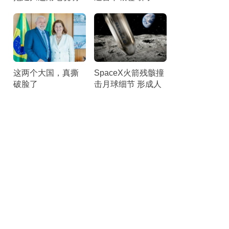
啥 各类理由“几乎就
秒后匆匆离台 听众
是借口”
倒竖拇指
这两个大国，真撕
SpaceX火箭残骸撞
破脸了
击月球细节 形成人
造陨石坑