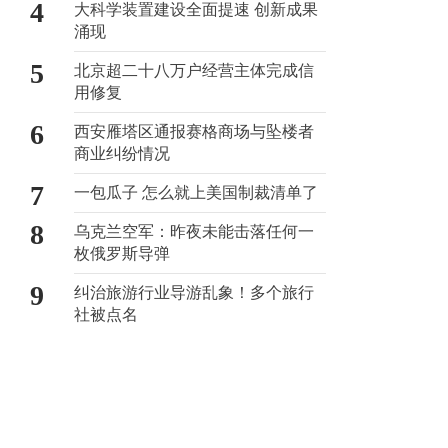
4
大科学装置建设全面提速 创新成果
涌现
5
北京超二十八万户经营主体完成信
用修复
6
西安雁塔区通报赛格商场与坠楼者
商业纠纷情况
7
一包瓜子 怎么就上美国制裁清单了
8
乌克兰空军：昨夜未能击落任何一
枚俄罗斯导弹
9
纠治旅游行业导游乱象！多个旅行
社被点名