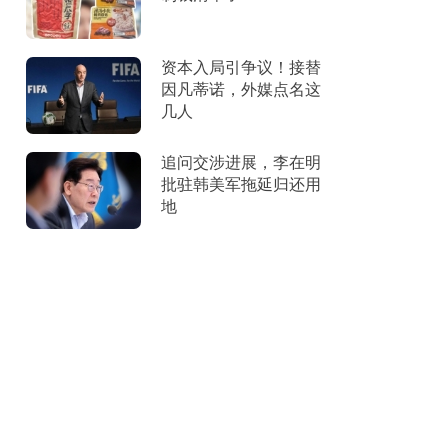
资本入局引争议！接替
因凡蒂诺，外媒点名这
几人
追问交涉进展，李在明
批驻韩美军拖延归还用
地