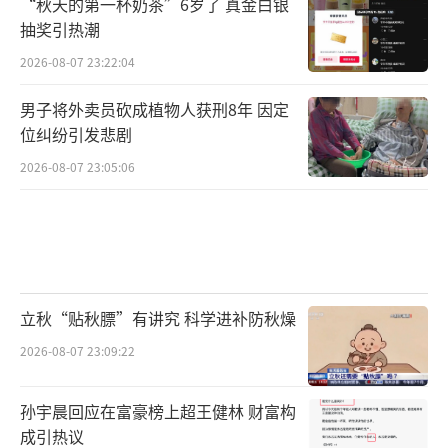
“秋天的第一杯奶茶”6岁了 真金白银
抽奖引热潮
2026-08-07 23:22:04
男子将外卖员砍成植物人获刑8年 因定
位纠纷引发悲剧
2026-08-07 23:05:06
立秋“贴秋膘”有讲究 科学进补防秋燥
2026-08-07 23:09:22
孙宇晨回应在富豪榜上超王健林 财富构
成引热议