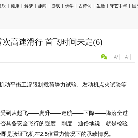
娱乐
|
健康
|
解梦
|
趣闻
|
游戏
|
佛学
|
古诗词
|
生活
|
守艺中华
|
国
首次高速滑行 首飞时间未定(6)
.5G机动平衡工况限制载荷静力试验、发动机点火试验等
在受到从起飞——爬升——巡航——下降——降落全过
是否具备安全飞行的强度、刚度。通俗地说，就是检验
验即是验证飞机在2.5倍重力情况下的承载情况。