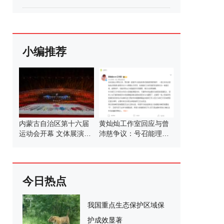
小编推荐
内蒙古自治区第十六届
黄灿灿工作室回应与曾
运动会开幕 文体展演精
沛慈争议：号召能理智
彩纷呈
发言
今日热点
我国重点生态保护区域保
护成效显著