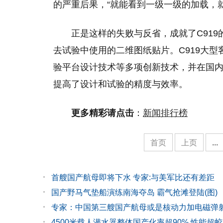
的严重后果，“就能看到一级一级的加载，
正是这样的失败与反省，成就了C919
去试验中使用的二维图纸贴片。C919大
验平台设计技术等多项创新技术，并在国
提高了设计和试验的精度与效率。
更多精彩请点击
：
新闻排行榜
首页
上页
...
首艘国产航母即将下水 专家:与美军比还有差距
国产野马气垫船演练南海夺岛 霸气抢滩登陆(图)
专家：中国第三艘国产航母或是核动力加电磁弹
4500米载人潜水器整体国产化率超90% 性能超