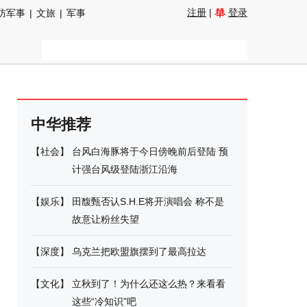
注册
|
登录
防军事
|
文旅
|
军事
中华推荐
【
社会
】
台风白海豚将于今日傍晚前后登陆 预
计强台风级登陆浙江沿海
【
娱乐
】
田馥甄否认S.H.E将开演唱会 称不是
故意让粉丝失望
【
深度
】
乌克兰把欧盟旗摆到了最高拉达
【
文化
】
立秋到了！为什么还这么热？来看看
这些“冷知识”吧