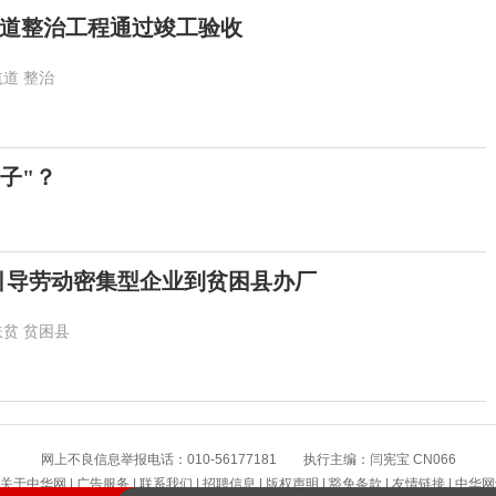
道整治工程通过竣工验收
航道
整治
子"？
引导劳动密集型企业到贫困县办厂
扶贫
贫困县
自然资源部将浙江海洋灾害应急响应升级
网上不良信息举报电话：010-56177181 执行主编：闫宪宝 CN066
水利部：全国13条河流仍维持超警
关于中华网
|
广告服务
|
联系我们
|
招聘信息
|
版权声明
|
豁免条款
|
友情链接
|
中华网