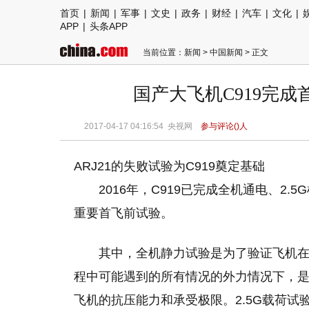
首页
|
新闻
|
军事
|
文史
|
政务
|
财经
|
汽车
|
文化
|
APP
|
头条APP
当前位置：
新闻
>
中国新闻
> 正文
国产大飞机C919完成
2017-04-17 04:16:54
央视网
参与评论(
)人
ARJ21的失败试验为C919奠定基础
2016年，C919已完成全机通电、2
重要首飞前试验。
其中，全机静力试验是为了验证飞机
程中可能遇到的所有情况的外力情况下，
飞机的抗压能力和承受极限。2.5G载荷试