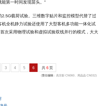
就能第一时间发现苗头。”
的2.5G载荷试验。三维数字贴片和监控模型代替了过
型客机全机静力试验还使用了大型客机多功能一体化试
内首次采用物理试验和虚拟试验双线并行的模式，大大
3
4
5
6
共
6
页
(
责任编辑
：高宗影 CN060、周晶晶 CN032)
射
蛟龙号