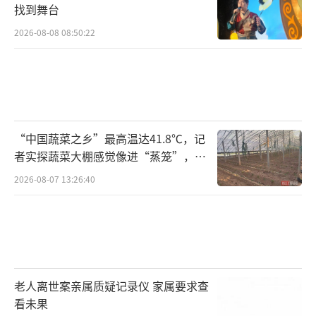
找到舞台
2026-08-08 08:50:22
“中国蔬菜之乡”最高温达41.8℃，记
者实探蔬菜大棚感觉像进“蒸笼”，有
村民称只能凌晨两点起来干活
2026-08-07 13:26:40
老人离世案亲属质疑记录仪 家属要求查
看未果