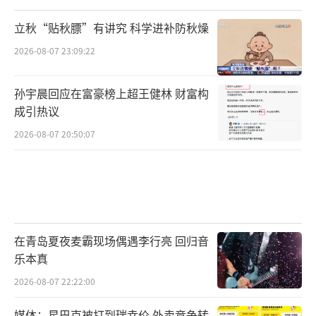
立秋“贴秋膘”有讲究 科学进补防秋燥
2026-08-07 23:09:22
孙宇晨回应在富豪榜上超王健林 财富构
成引热议
2026-08-07 20:50:07
在青岛夏夜麦霸现场偶遇李行亮 回归音
乐本真
2026-08-07 22:22:00
媒体：星巴克被打到瑞幸价 外卖竞争转