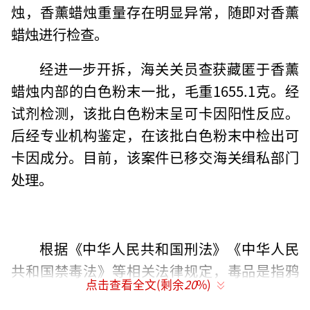
烛，香薰蜡烛重量存在明显异常，随即对香薰
蜡烛进行检查。
经进一步开拆，海关关员查获藏匿于香薰
蜡烛内部的白色粉末一批，毛重1655.1克。经
试剂检测，该批白色粉末呈可卡因阳性反应。
后经专业机构鉴定，在该批白色粉末中检出可
卡因成分。目前，该案件已移交海关缉私部门
处理。
根据《中华人民共和国刑法》《中华人民
共和国禁毒法》等相关法律规定，毒品是指鸦
点击查看全文(剩余
20
%)
片、海洛因、甲基苯丙胺（冰毒）、吗啡、大