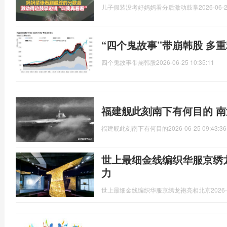
儿子假装没考好妈妈看分后激动鼓掌
2026-06-2
“四个鬼故事”带崩韩股 多
四个鬼故事带崩韩股
2026-06-25 10:35:11
福建舰此刻南下有何目的 
福建舰此刻南下有何目的
2026-06-25 09:43:36
世上最细金线编织华服京绣
力
世上最细金线编织华服京绣龙袍亮相北京
2026-