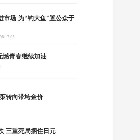
市场 为“钓大鱼”置公众于
08:17:06
无憾青春继续加油
1
政策转向带垮金价
跌 三重死局捆住日元