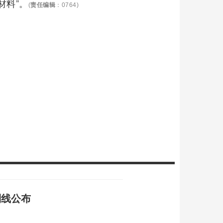
材料”。
(
责任编辑
：0764)
制线公布