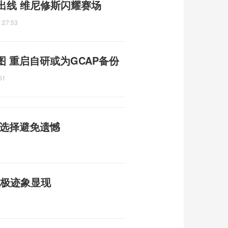
出线 维尼修斯闪耀赛场
:27:53
图 重启自研或为GCAP备份
51
性选择避免遗憾
积极迹象显现
6