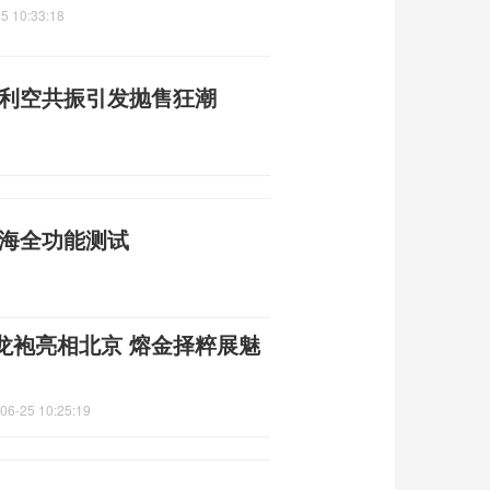
5 10:33:18
重利空共振引发抛售狂潮
南海全功能测试
龙袍亮相北京 熔金择粹展魅
06-25 10:25:19