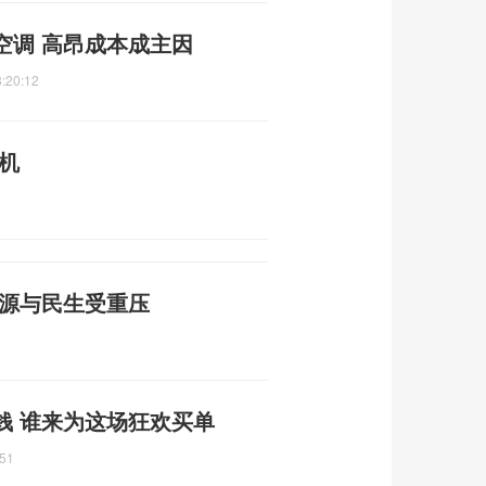
空调 高昂成本成主因
:20:12
机
能源与民生受重压
钱 谁来为这场狂欢买单
:51