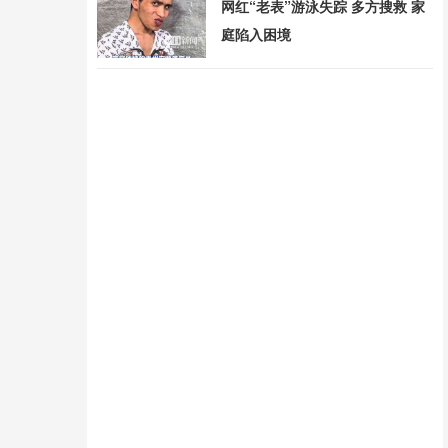
网红“老表”游泳失踪 多方搜救 家
庭陷入困境