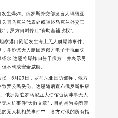
发生爆炸。俄罗斯外交部发言人玛丽亚·
时关闭乌克兰代表处或驱逐乌克兰外交官；
”；罗方何时停止“资助基辅政权”。
斯坦察港口附近发生海上无人艇爆炸事件。
艇，并称该无人艇因遭俄方电子干扰而失
绍尔·达恩将爆炸归咎于俄方，并表示另
，但不构成安全威胁。
张。5月29日，罗马尼亚国防部称，俄方
并致罗公民受伤。达恩随后宣布俄罗斯驻康
馆。俄罗斯驻罗马尼亚大使馆否认涉事无人
无人机事件“大做文章”，目的是为关闭康
现的无人机相关事件中，各方对俄的所有指