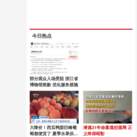
今日热点
部分观众入场受阻 浙江省
博物馆致歉 优化服务措施
大降价！西瓜鸭梨巨峰葡
潜逃31年命案逃犯落网 正
萄都便宜了 夏季水果供应
义终得昭彰