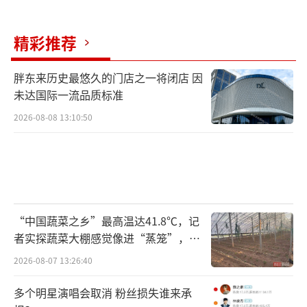
精彩推荐
胖东来历史最悠久的门店之一将闭店 因
未达国际一流品质标准
2026-08-08 13:10:50
“中国蔬菜之乡”最高温达41.8℃，记
者实探蔬菜大棚感觉像进“蒸笼”，有
村民称只能凌晨两点起来干活
2026-08-07 13:26:40
多个明星演唱会取消 粉丝损失谁来承