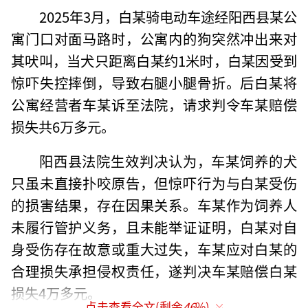
2025年3月，白某骑电动车途经阳西县某公
寓门口对面马路时，公寓内的狗突然冲出来对
其吠叫，当犬只距离白某约1米时，白某因受到
惊吓失控摔倒，导致右腿小腿骨折。后白某将
公寓经营者车某诉至法院，请求判令车某赔偿
损失共6万多元。
阳西县法院生效判决认为，车某饲养的犬
只虽未直接扑咬原告，但惊吓行为与白某受伤
的损害结果，存在因果关系。车某作为饲养人
未履行管护义务，且未能举证证明，白某对自
身受伤存在故意或重大过失，车某应对白某的
合理损失承担侵权责任，遂判决车某赔偿白某
损失4万多元。
点击查看全文(剩余
46
%)