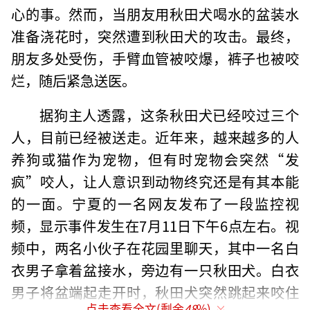
心的事。然而，当朋友用秋田犬喝水的盆装水
准备浇花时，突然遭到秋田犬的攻击。最终，
朋友多处受伤，手臂血管被咬爆，裤子也被咬
烂，随后紧急送医。
据狗主人透露，这条秋田犬已经咬过三个
人，目前已经被送走。近年来，越来越多的人
养狗或猫作为宠物，但有时宠物会突然“发
疯”咬人，让人意识到动物终究还是有其本能
的一面。宁夏的一名网友发布了一段监控视
频，显示事件发生在7月11日下午6点左右。视
频中，两名小伙子在花园里聊天，其中一名白
衣男子拿着盆接水，旁边有一只秋田犬。白衣
男子将盆端起走开时，秋田犬突然跳起来咬住
点击查看全文(剩余
48
%)