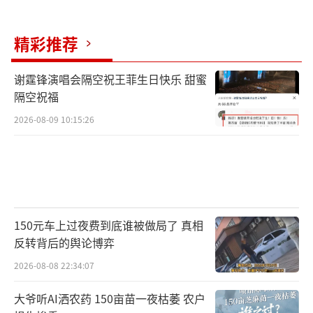
精彩推荐
谢霆锋演唱会隔空祝王菲生日快乐 甜蜜
隔空祝福
2026-08-09 10:15:26
150元车上过夜费到底谁被做局了 真相
反转背后的舆论博弈
2026-08-08 22:34:07
大爷听AI洒农药 150亩苗一夜枯萎 农户