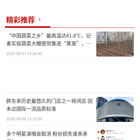
精彩推荐
“中国蔬菜之乡”最高温达41.8℃，记
者实探蔬菜大棚感觉像进“蒸笼”，有
村民称只能凌晨两点起来干活
2026-08-07 13:26:40
胖东来历史最悠久的门店之一将闭店 因
未达国际一流品质标准
2026-08-08 13:10:50
多个明星演唱会取消 粉丝损失谁来承