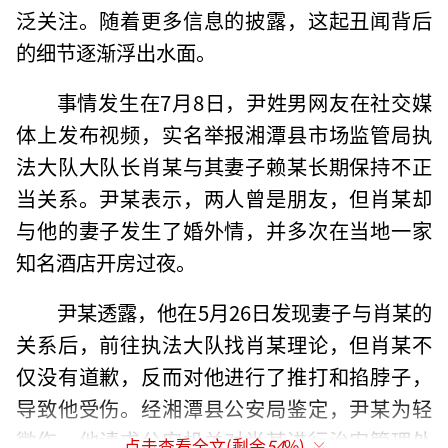
泛关注。随着更多信息的披露，这起丑闻背后
的细节逐渐浮出水面。
事情发生在7月8日，尹姓男网友在社交媒
体上发布视频，实名举报湘潭县市场监管局执
法大队大队长肖某与其妻子赖某长期保持不正
当关系。尹某表示，两人曾是朋友，但肖某却
与他的妻子发生了婚外情，并多次在当地一家
知名酒店开房过夜。
尹某透露，他在5月26日发现妻子与肖某的
关系后，前往执法大队找肖某理论，但肖某不
仅没有道歉，反而对他进行了推打和掐脖子，
导致他受伤。经湘潭县公安局鉴定，尹某为轻
微伤。他请求公安机关对肖某进行治安管理处
点击查看全文(剩余
54
%)