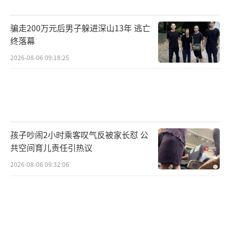
功夫，平台的技术漏洞不修复，下一个受害者
骗走200万元后男子躲进深山13年 逃亡
就是你我。还有人建议饿了么向游戏公司学
终落幕
习，推出“隐私皮肤”功能，下单即自动加密
2026-08-06 09:18:25
订单信息。甚至有人讽刺说，如果隐私保护需
要用户手动开启，那和“皇帝的新衣”有什么
区别？
这起事件再次敲响警钟：在互联网时代，
孩子吵闹2小时乘客叹气反被家长怼 公
隐私保护不是可有可无的附加服务，而是关乎
共空间育儿责任引热议
消费者权益与安全感的生命线。当黑色塑料袋
2026-08-06 09:32:06
遮不住恶意，当隐私订单成为骚扰借口，平台
必须以更主动的姿态承担责任。作为用户，我
们也要学会保护自己：下单时务必开启隐私保
护功能，收货时尽量选择代收点，遭遇骚扰及