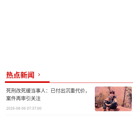
的行为负责。饿了么若未能采取有效措施保护
用户隐私，可能面临行政处罚。遭遇骚扰后，
用户应立即保留证据，向平台投诉并要求赔
偿；若情节严重，可向公安机关报案或提起民
事诉讼。
事件曝光后，评论区炸锅。有网友建议平
台推出“社死险”，每次配送费加1块，泄露隐
热点新闻
私直接赔1000元。还有人调侃说黑色塑料袋遮
死刑改死缓当事人：已付出沉重代价，
不住恶意，建议改成铅盒包装，配送员戴墨镜
案件再审引关注
送货。更有网友直言，饿了么的隐私保护就像
2026-08-06 07:37:00
渣男的承诺，听听就算了，别当真。
尽管饿了么客服称已严肃处理涉事骑手，
但网友并不买账。有人认为拉黑骑手只是表面