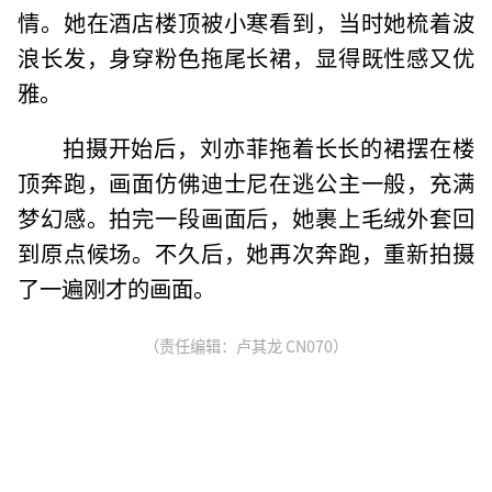
情。她在酒店楼顶被小寒看到，当时她梳着波
浪长发，身穿粉色拖尾长裙，显得既性感又优
雅。
拍摄开始后，刘亦菲拖着长长的裙摆在楼
顶奔跑，画面仿佛迪士尼在逃公主一般，充满
梦幻感。拍完一段画面后，她裹上毛绒外套回
到原点候场。不久后，她再次奔跑，重新拍摄
了一遍刚才的画面。
（责任编辑：卢其龙 CN070）