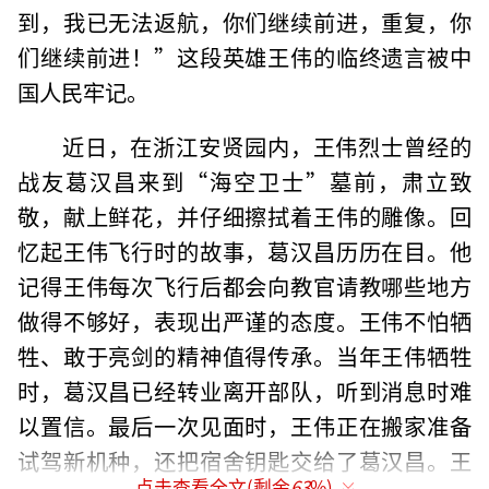
到，我已无法返航，你们继续前进，重复，你
们继续前进！”这段英雄王伟的临终遗言被中
国人民牢记。
近日，在浙江安贤园内，王伟烈士曾经的
战友葛汉昌来到“海空卫士”墓前，肃立致
敬，献上鲜花，并仔细擦拭着王伟的雕像。回
忆起王伟飞行时的故事，葛汉昌历历在目。他
记得王伟每次飞行后都会向教官请教哪些地方
做得不够好，表现出严谨的态度。王伟不怕牺
牲、敢于亮剑的精神值得传承。当年王伟牺牲
时，葛汉昌已经转业离开部队，听到消息时难
以置信。最后一次见面时，王伟正在搬家准备
试驾新机种，还把宿舍钥匙交给了葛汉昌。王
点击查看全文(剩余
63
%)