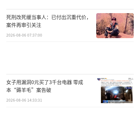
失控坠海。王伟英勇牺牲，被誉为“海空卫
士”。中央军委授予王伟“海空卫士”荣誉称
死刑改死缓当事人：已付出沉重代价，
号和一级英模奖章，海军党委批准王伟为革命
案件再审引关注
烈士。
（责任编辑：于浩淙 zx0176）
2026-08-06 07:37:00
女子用漏洞0元买了3千台电器 零成
本“薅羊毛”案告破
2026-08-06 14:33:31