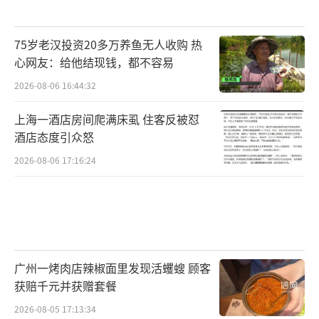
75岁老汉投资20多万养鱼无人收购 热
心网友：给他结现钱，都不容易
2026-08-06 16:44:32
上海一酒店房间爬满床虱 住客反被怼
酒店态度引众怒
2026-08-06 17:16:24
广州一烤肉店辣椒面里发现活蠼螋 顾客
获赔千元并获赠套餐
2026-08-05 17:13:34