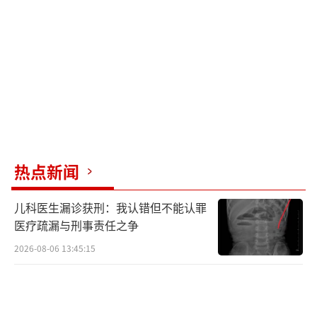
星杨树干拼成的“81192”字样。退役军人事务
部宣传中心负责人表示，所有战友都会记得王
伟，更多的“81192”将继续守护祖国蓝天。
湖州市凤凰小学的师生们也在王伟牺牲24
周年纪念日前来举行纪念活动。带队教师讲述
了英雄事迹，学生们重温入队誓词并默哀。小
学生王梓鑫表示，要努力学习，长大后为建设
热点新闻
更强大的祖国贡献力量。
儿科医生漏诊获刑：我认错但不能认罪
公开资料显示，王伟出生于1968年4月，是
医疗疏漏与刑事责任之争
浙江湖州人。2001年4月1日，美军一电子侦察
2026-08-06 13:45:15
机在中国海南岛海域上空进行电子侦察活动，
王伟和战友驾驶战斗机跟踪监视。美机试图摆
脱我机，违反飞行规则，导致王伟驾驶的飞机