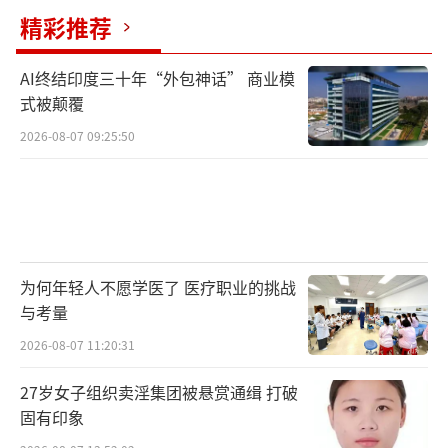
3月10日，恒安集团总部意见建议与反馈部
精彩推荐
门一名客服人员告诉记者，他们在关注到部分
媒体3月5日对相关产品的报道后，该公司第一
AI终结印度三十年“外包神话” 商业模
式被颠覆
时间对此事进行调查。经调查发现，本次产品
从原材料到第一个生产环节均有严格把控，并
2026-08-07 09:25:50
通过第三方权威机构验证，产品符合国家强制
性标准和要求，消费者可安心使用。综合来
看，这些卫生巾品牌因长度不达标、现虫卵、
现针头等问题被曝光，卫生巾、一次性内裤毁
为何年轻人不愿学医了 医疗职业的挑战
灭性“塌房”，最令人焦虑的是没爆出来
与考量
的“黑名单”。
（责任编辑：卢其龙 CN070）
2026-08-07 11:20:31
27岁女子组织卖淫集团被悬赏通缉 打破
固有印象