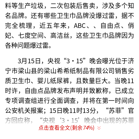
料等生产垃圾，二次包装后售卖，涉及多个知
名品牌。还有哪些卫生巾品牌没爆过雷，据不
完全梳理，近五年来，ABC、、自由点、俏
妃、七度空间、高洁丝，这些卫生巾品牌因为
各种问题爆过雷。
3月15日，央视“3·15”晚会曝光位于济
宁市梁山县的梁山希希纸制品有限公司销售劣
质卫生巾、婴儿纸尿裤，且数量巨大。当晚11
时许，自由点品牌发布声明并致歉称，已成立
专项调查组进行全面调查，并将在第一时间向
公安机关报案；15日晚11时13分，“苏菲”官
方回应称，“央视‘3·15’晚会中出现的苏菲
点击查看全文(剩余
74
%)
照片，苏菲自2022年起不再使用该包装，此包