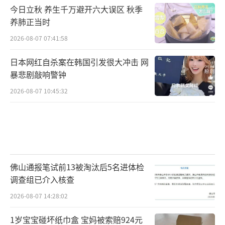
今日立秋 养生千万避开六大误区 秋季
养肺正当时
2026-08-07 07:41:58
日本网红自杀案在韩国引发很大冲击 网
暴悲剧敲响警钟
2026-08-07 10:45:32
佛山通报笔试前13被淘汰后5名进体检
调查组已介入核查
2026-08-07 14:28:02
1岁宝宝碰坏纸巾盒 宝妈被索赔924元