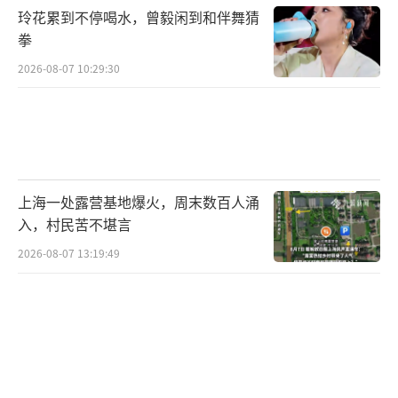
青岛广电点时新闻，江西一女子爆料自己购买
玲花累到不停喝水，曾毅闲到和伴舞猜
的七度空间卫生巾内发现针头，约有正常针的
拳
三分之一。
2026-08-07 10:29:30
同日，针对“江西女子称在卫生巾中发现
针头”一事，七度空间所属的恒安集团一名工
作人员回应记者称，已经了解相关情况，正在
密切关注，相关问题正在调查中。2021年3月，
上海一处露营基地爆火，周末数百人涌
还是七度空间，据中国消费者报报道，重庆市
入，村民苦不堪言
消费者权益保护委员会发布了15款安心裤比较
2026-08-07 13:19:49
试验报告（简称：报告）。报告中显示，福建
恒安集团有限公司（简称：恒安集团）旗下品
牌“七度空间”被检测出含有重金属砷，表明
存在重金属污染。