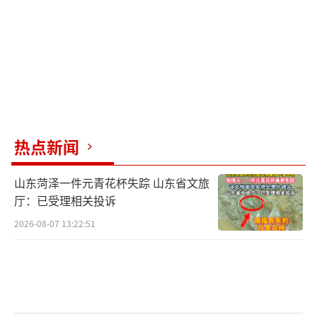
之差达到了66mm。11月17日，有媒体报道
称，ABC旗舰店已无产品在售。11月22日，AB
C品牌创始人邓景衡通过品牌官方微博发布视频
并致歉表示，12月份就会有部分产品实现国标
零负差，2025年3月全线产品实现国标零负差。
2023年3月，湖南一女子反映拆开卫生巾后
热点新闻
发现大量虫卵。27日，俏妃客服工作人员回
山东菏泽一件元青花杯失踪 山东省文旅
应，此款产品已不生产且去年12月已过期，正
厅：已受理相关投诉
跟进此事，目前怀疑是存放问题导致。2022年1
2026-08-07 13:22:51
月，曾指出高洁丝卫生巾有疑似虫卵的消费者
通过微博发文表示从未“撤诉”。30日凌晨，
高洁丝在微博下回应：目前没有收到相关政府
部门通知，若收到将全力配合。2021年6月，据