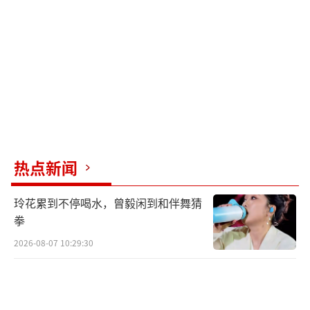
要“捂”；当气温连续两周稳定在15℃以上
时，则可适当减少衣物。
（责任编辑：卢其龙 CN070）
热点新闻
玲花累到不停喝水，曾毅闲到和伴舞猜
拳
2026-08-07 10:29:30