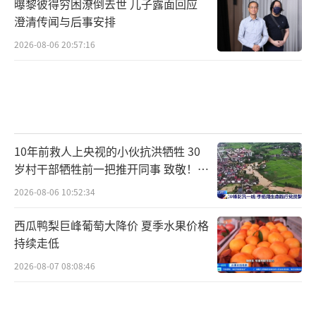
曝黎彼得穷困潦倒去世 儿子露面回应
澄清传闻与后事安排
2026-08-06 20:57:16
10年前救人上央视的小伙抗洪牺牲 30
岁村干部牺牲前一把推开同事 致敬！送
别！
2026-08-06 10:52:34
西瓜鸭梨巨峰葡萄大降价 夏季水果价格
持续走低
2026-08-07 08:08:46