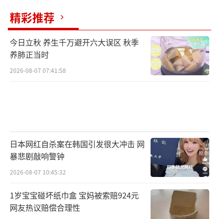
精彩推荐
今日立秋 养生千万避开六大误区 秋季
养肺正当时
2026-08-07 07:41:58
日本网红自杀案在韩国引发很大冲击 网
暴悲剧敲响警钟
2026-08-07 10:45:32
1岁宝宝碰坏纸巾盒 宝妈被索赔924元
网友热议赔偿合理性