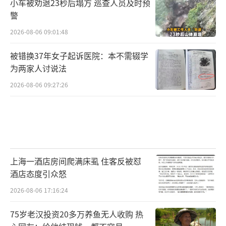
小车被劝退23秒后塌方 巡查人员及时预
警
2026-08-06 09:01:48
被错换37年女子起诉医院：本不需辍学
为两家人讨说法
2026-08-06 09:27:26
上海一酒店房间爬满床虱 住客反被怼
酒店态度引众怒
2026-08-06 17:16:24
75岁老汉投资20多万养鱼无人收购 热