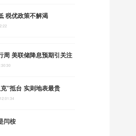
低 税优政策不解渴
2:22
行周 美联储降息预期引关注
:30:30
克”抵台 实则地表最贵
12:01:34
是闫桉