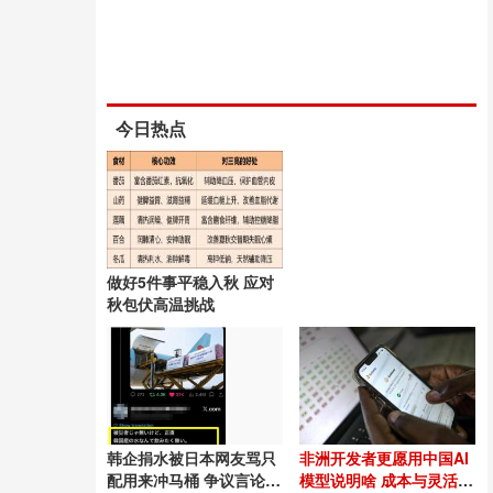
今日热点
做好5件事平稳入秋 应对
秋包伏高温挑战
韩企捐水被日本网友骂只
非洲开发者更愿用中国AI
配用来冲马桶 争议言论引
模型说明啥 成本与灵活性