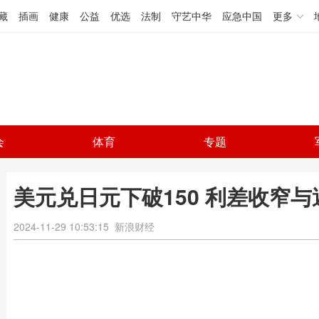
藏
插画
健康
公益
优选
法制
守艺中华
应急中国
更多
会
体育
专题
美元兑日元下破150 利差收窄
2024-11-29 10:53:15
新浪财经