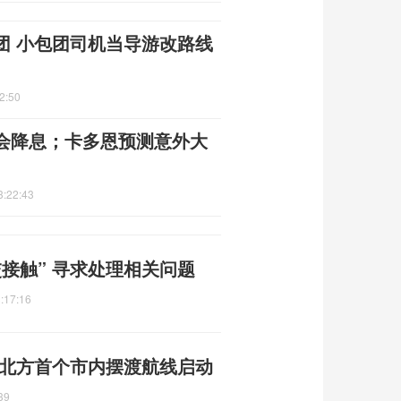
团 小包团司机当导游改路线
2:50
会降息；卡多恩预测意外大
3:22:43
接触” 寻求处理相关问题
:17:16
 北方首个市内摆渡航线启动
39