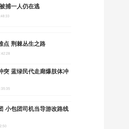
人被捕一人仍在逃
:48:33
难点 荆棘丛生之路
:42:28
冲突 蓝绿民代走廊爆肢体冲
:35:35
团 小包团司机当导游改路线
2:50