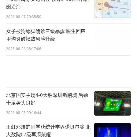
闽沿海
2026-08-07 20:35:50
女子被狗舔脚确诊三级暴露 医生回应
甲沟炎破损致风险升级
2026-08-08 08:17:06
北京国安主场4-0大胜深圳新鹏城 后劲
十足势头良好
2026-08-08 00:16:44
王虹邓煜的同学获统计学界诺贝尔奖 北
大数院07级再添荣耀