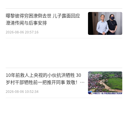
曝黎彼得穷困潦倒去世 儿子露面回应
澄清传闻与后事安排
2026-08-06 20:57:16
10年前救人上央视的小伙抗洪牺牲 30
岁村干部牺牲前一把推开同事 致敬！送
别！
2026-08-06 10:52:34