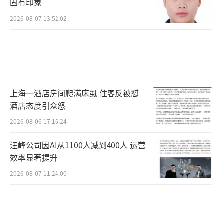
固有印象
称，仅菲律宾吕宋岛就有6、7个“合适的机
2026-08-07 13:52:02
场”。
报道称，这意味着在冲突中，华盛顿需要
与盟友进行棘手的讨论，以便在战时进入其领
土。但温克勒称，美国军方决定“在危机发生
上海一酒店房间爬满床虱 住客反被怼
之前”不推动这些对话。
酒店态度引众怒
《华尔街日报》指出，美军目前大部分的
2026-08-06 17:16:24
挖掘和铺设工作都在其所谓的“第二岛链”进
汪峰公司因AI从1100人减到400人 运营
行，该地区包括美国海外领土和美军可以进入
效率显著提升
的国家，对美军而言，在这些地方升级基础设
2026-08-07 11:24:00
施和预先部署补给的任务要比在其所谓的“第
一岛链”更容易。