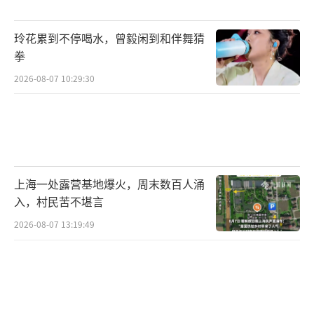
盟国的成熟基地和偏远岛屿上的单独飞机跑
道，甚至是民用机场。
玲花累到不停喝水，曾毅闲到和伴舞猜
拳
美国太平洋空军负责空中和网络空间作战
2026-08-07 10:29:30
的副主任迈克尔·温克勒（Michael Winkler）
表示，这样做的目的是为了“不要把我们所有
的飞机都集中在一个大而诱人的目标
上”，“它有分散的一面，也有灵活性，飞机
不会被固定在一个基地。”
上海一处露营基地爆火，周末数百人涌
入，村民苦不堪言
但这么做面临诸多问题。报道称，在不同
2026-08-07 13:19:49
的、间隔距离遥远的地点，保持较小的单位供
应是困难的，且飞机离主战场越远，就越难参
与战斗。此外，温克勒表示，更分散的行动也
意味着美国需要有更多起降和投射力量。