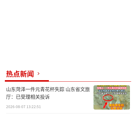
29轰炸机正是从这里起飞。战后岛上军用机场
被废弃。
报道称，几十年来，美国并不需要该机
场，而是把军力集中在少数几个大型空军基
地，例如位于日本和关岛的基地。但现在美国
担心，一旦发生冲突，中国的火力可以覆盖这
热点新闻
些知名的美军基地，摧毁飞机、炸毁跑道，削
弱美国的空中力量。
山东菏泽一件元青花杯失踪 山东省文旅
厅：已受理相关投诉
1945年的天宁岛北部机场《华尔街日报》
截图
2026-08-07 13:22:51
为了防止这些情况发生，美国计划将飞机
分散在印度-太平洋地区的一系列机场上，包括