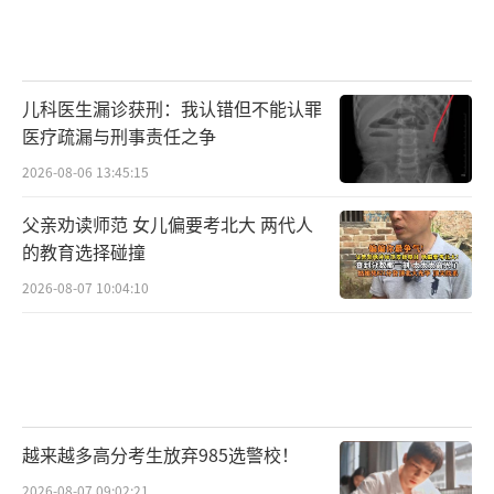
够，军事建设的速度也没有达标。财政限制意
味着许多项目都没有资金，而优先事项的竞争
加剧了官僚主义和后勤障碍。
儿科医生漏诊获刑：我认错但不能认罪
美国太平洋空军负责后勤、工程和部队保
医疗疏漏与刑事责任之争
护的副主任安德鲁·亨通（Andrew Huntoo
2026-08-06 13:45:15
n）坦言，“我们要做的事情很难”。他说，美
父亲劝读师范 女儿偏要考北大 两代人
国空军要遵守当地环境和文化遗产等方面的规
的教育选择碰撞
定，但最重要的还是亟需升级基础设施，“我
2026-08-07 10:04:10
们的责任区内有一些设施摇摇欲坠。”
报道称，另一个棘手的问题是后勤，在战
争发生时，如何将设备、燃料、弹药和支援人
员运送到有关地区。“如果没有维修人员为飞
越来越多高分考生放弃985选警校！
机提供支持，在战斗情况下为飞机装载武器，
2026-08-07 09:02:21