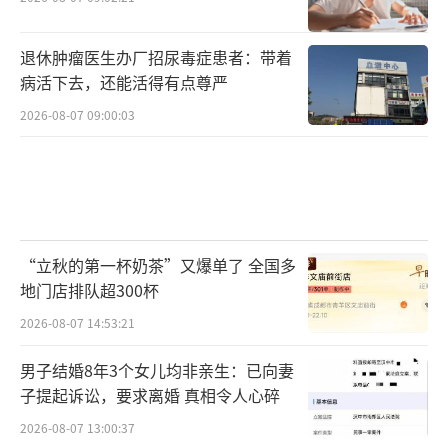
为飞机提供燃气和其他一切物资，那么飞机停
在机场对我来说并没有什么用处。”温克勒
退休肿瘤医生办厂招尿毒症患者：带着
说。
病活下去，还能活得有点尊严
2026-08-07 09:00:03
美国智库兰德公司高级政策研究员雅各布
·海姆（JacobHeim）表示，除了从盟友那里
获得军事准入外，后勤保障是该战略最大的问
号。“理论上，从（在战争中）生存能力的角
度来看，你希望分散军力，在每个基地都有两
“立秋的第一杯奶茶”又爆单了 全国多
架飞机，但当飞机如此分散时，你根本不可能
地门店排队超300杯
真正拥有支持飞机的后勤保障。”
2026-08-07 14:53:21
报道提及，目前驻扎在天宁岛的美国空军
男子结婚8年3个女儿均非亲生：已向妻
子提起诉讼，要求离婚 真相令人心碎
部队已经感受到后勤的困难，在这座面积不到4
2026-08-07 13:00:37
0平方英里（约合103平方公里）的岛上只有约2