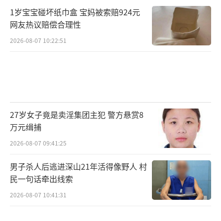
建新的滑行道和最多可停放12架加油飞机的停
1岁宝宝碰坏纸巾盒 宝妈被索赔924元
机坪。该机场将成为拥有储油罐和管道的二级
网友热议赔偿合理性
加油枢纽，在关岛基地被破坏时发挥作用。
2026-08-07 10:22:51
近期美国接连重启二战时期的旧基地，今
年6月，美国海军陆战队重新启用了位于太平洋
中部帕劳的贝里琉岛的简易机场。与此同时，
在关岛和帕劳中间的密克罗尼西亚联邦最西的
27岁女子竟是卖淫集团主犯 警方悬赏8
雅浦岛，美国空军在其2025财年预算中要求拨
万元缉捕
款4亿美元，用于升级该岛的国际机场，该机场
2026-08-07 09:41:25
也是前日本军用机场。
男子杀人后逃进深山21年活得像野人 村
但这些行动能起到多大做用，不少专业人
民一句话牵出线索
士打出了问号。《华尔街日报》援引分析人士
2026-08-07 10:41:31
的话说，美国在基础设施方面的投资远远不