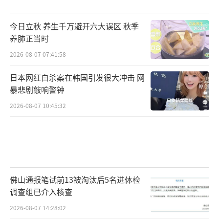
据美媒此前报道，在2023年底通过的美国
国防授权法案（NDAA）当中，就包含了一份用
今日立秋 养生千万避开六大误区 秋季
于先期整修天宁岛备降机场的7900万美元预
养肺正当时
算。美国“防务新闻”（DefenseNews）网站
2026-08-07 07:41:58
今年4月报道，由于美国军方领导人认为天宁岛
日本网红自杀案在韩国引发很大冲击 网
对其在太平洋岛屿地区的战略计划“至关重
暴悲剧敲响警钟
要”，美国空军再次向天宁岛投资，授出一份
2026-08-07 10:45:32
价值4.09亿美元的恢复岛上一座原二战机场的
合同。
2024年4月，美国空军官员访问天宁岛，视
察机场建设工作美国国防部网站
佛山通报笔试前13被淘汰后5名进体检
《华尔街日报》20日称，除了重建天宁岛
调查组已介入核查
北部机场，美国还在扩建天宁岛国际机场，修
2026-08-07 14:28:02