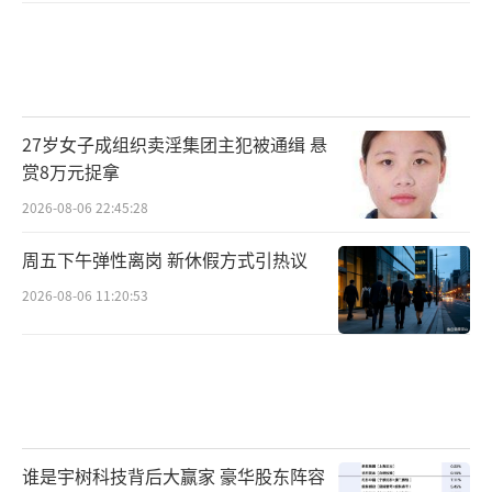
000个居民，没有医院，只有一家医疗中心，一
个加油站。
负责清理天宁岛北部机场的中队指挥官布
莱克·罗斯柴尔德（Blake Rothschild）说，
27岁女子成组织卖淫集团主犯被通缉 悬
赏8万元捉拿
岛上物资必须通过飞机运送，“这是你唯一能
2026-08-06 22:45:28
得到它们的途径，这需要时间。”
周五下午弹性离岗 新休假方式引热议
美国“动力”网站此前就批评说，即便美
2026-08-06 11:20:53
军重新启用天宁岛和塞班岛等偏远机场，以分
散部署战机，但现代空军对于后勤设施的要求
很高，这些简易机场经过翻新后仍远远无法与
关岛等经过多年建设的大型空军基地相比，仅
能支持小规模、临时性的空军行动。在之前针
谁是宇树科技背后大赢家 豪华股东阵容
对“敏捷战斗部署”作战概念的演习中，美军