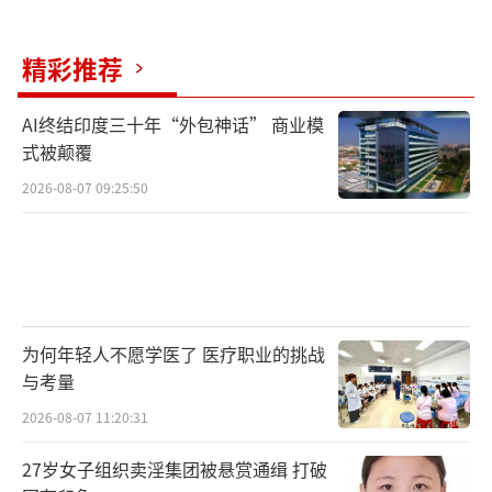
“总的来说，我们对任何跑道都感兴趣。
精彩推荐
如果有7000英尺长（约合2130米）的跑道，我
们就会把它视为一个潜在的运营基地。”温克
AI终结印度三十年“外包神话” 商业模
勒称，“我们有一张大地图，上面标注了许多
式被颠覆
机场，我们非常希望尽可能多地进入这些机
2026-08-07 09:25:50
场。”
2023年8月和2024年9月天宁岛北部机场的
变化《华尔街日报》截图
为何年轻人不愿学医了 医疗职业的挑战
值得一提的是，这些被标注的机场只有少
与考量
部分位于美国领土，大部分都在美国领土之
2026-08-07 11:20:31
外，包括靠近中国台湾的重要地点，例如日本
27岁女子组织卖淫集团被悬赏通缉 打破
和菲律宾的军事设施和商业跑道。据温克勒