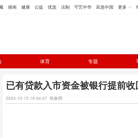
藏
插画
健康
公益
优选
法制
守艺中华
应急中国
更多
会
体育
专题
已有贷款入市资金被银行提前收
2024-10-15 16:44:47
映象网