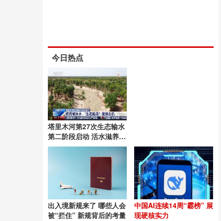
今日热点
塔里木河第27次生态输水
第二阶段启动 活水滋养绿
洲
出入境新规来了 哪些人会
中国AI连续14周“霸榜” 展
被“拦住” 新规背后的考量
现硬核实力