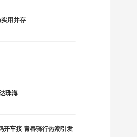
能与实用并存
抵达珠海
妈开车接 青春骑行热潮引发