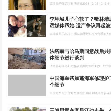
琼瑶儿子曝琼瑶离世细节
2024-12-05 10:13:41
李坤城儿子心软了？曝林靖恩
话媒体帮她 遗产争议再起波
李坤城儿子心软了,曝林靖恩近600万台币被人
法塔赫与哈马斯同意战后共
体细节进行谈判
法塔赫与哈马斯同意战后共同管理加沙，双方
中国海军帮加蓬海军修理护
个细节
中国海军帮加蓬海军修理护卫艇 加蓬海军参谋
三岁男童在宜昌江边走失，4