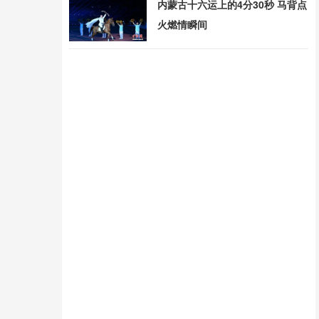
内蒙古十六运上的4分30秒 马背点
火燃情瞬间