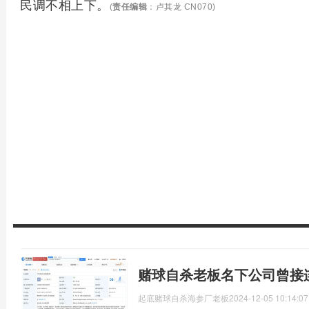
民调不相上下。
(
责任编辑
：卢其龙 CN070)
赌球自杀老板名下公司曾接
起底赌球自杀海参厂老板
2024-12-05 10:14:07