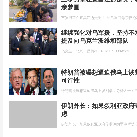
亲梦圆
三岁男童在宜昌江边走失,41年后重回母亲怀抱
继续强化对乌军援，坚持不
提及向乌克兰派维和部队
乌克兰，北约，吕特
2024-12-05 09:48:29
特朗普被曝想逼迫俄乌上谈
可行性
特朗普被曝想逼迫俄乌上谈判桌，分析人士：
伊朗外长：如果叙利亚政府
虑
伊朗外长：如果叙利亚政府寻求伊朗军事帮助 