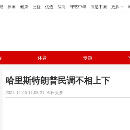
藏
插画
健康
公益
优选
法制
守艺中华
应急中国
更多
会
体育
专题
哈里斯特朗普民调不相上下
2024-11-05 11:08:21
今日头条