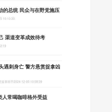
劾的总统 民众与在野党施压
5 10:10:30
己 渠道变革成效待考
12:19
头遇刺身亡 警方悬赏捉拿凶
赏捉拿凶手
2024-12-05 10:08:39
类人常喝咖啡格外受益