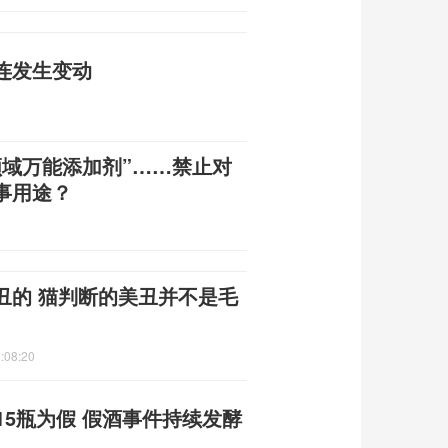
连发生变动
领域万能添加剂”……禁止对
事用途？
丑的 猫判断的美丑并不是毛
:08:20
15瓶为假 假酒事件持续发酵