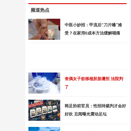
频道热点
中医小妙招：甲流后“刀片嗓”难
受？在家用0成本方法缓解咽痛
丧偶女子欲移植胚胎遭拒 法院判
了
韩足协前官员：性招待裁判才会好
好吹 丑闻曝光震动足坛