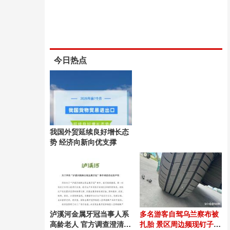
今日热点
我国外贸延续良好增长态
势 经济向新向优支撑
泸溪河金属牙冠当事人系
多名游客自驾乌兰察布被
高龄老人 官方调查澄清真
扎胎 景区周边频现钉子陷