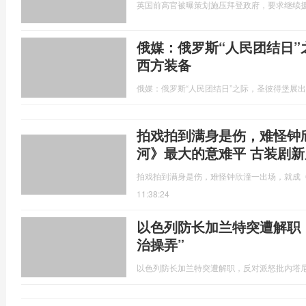
英国前高官被曝策划施压拜登政府，要求继续
俄媒：俄罗斯“人民团结日
西方装备
俄媒：俄罗斯“人民团结日”之际，圣彼得堡展
拍戏拍到满身是伤，难怪钟
河》最大的意难平 古装剧
拍戏拍到满身是伤，难怪钟欣潼一出场，就成
11:38:24
以色列防长加兰特突遭解职
治操弄”
以色列防长加兰特突遭解职，反对派怒批内塔尼