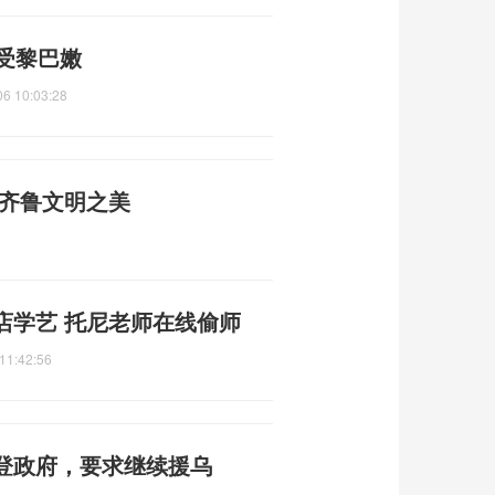
受黎巴嫩
06 10:03:28
寻齐鲁文明之美
店学艺 托尼老师在线偷师
11:42:56
登政府，要求继续援乌