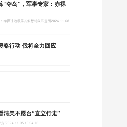
练“夺岛”，军事专家：赤裸
家：赤裸裸地暴露其假想对象和意图
2024-11-06
侵略行动 俄将全力回应
看清美不愿台“直立行走”
走”
2024-11-05 10:04:12