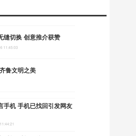
无缝切换 创意推介获赞
6 11:45:03
寻齐鲁文明之美
言手机 手机已找回引发网友
11:44:21