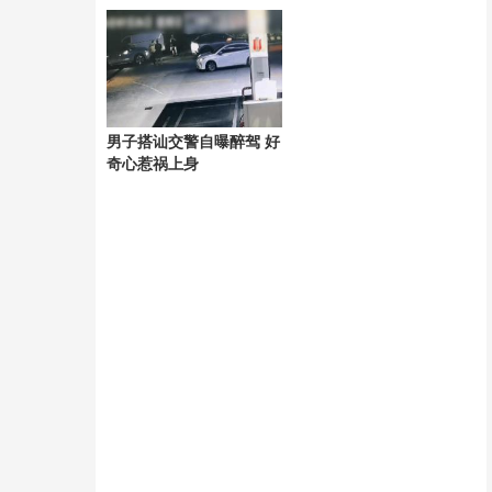
相
阱
男子搭讪交警自曝醉驾 好
奇心惹祸上身