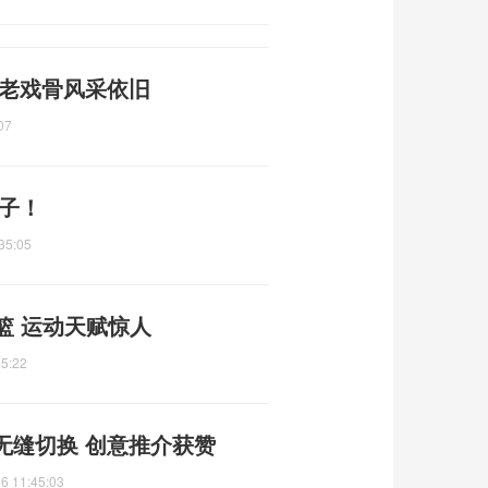
 老戏骨风采依旧
07
房子！
35:05
篮 运动天赋惊人
35:22
无缝切换 创意推介获赞
6 11:45:03