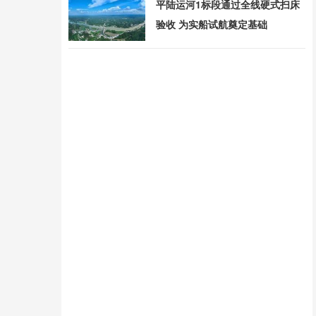
平陆运河1标段通过全线硬式扫床
验收 为实船试航奠定基础