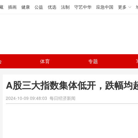
藏
插画
健康
公益
优选
法制
守艺中华
应急中国
更多
会
体育
专题
A股三大指数集体低开，跌幅均超
2024-10-09 09:48:03
每日经济新闻