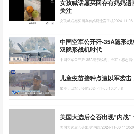
女孩喊话愿买回存有妈妈遗
关注
女孩喊话愿买回存有妈妈遗言手机
2024-11-06 
中国空军公开歼-35A隐形
双隐形战机时代
中国空军公开歼-35A隐形战机，专家：标志
儿童疫苗接种点遭以军袭击
加沙，以军，疫苗
2024-11-05 10:01:48
美国大选后会否出现“内战”
美国大选后会否出现“内战”
2024-11-06 11:35: