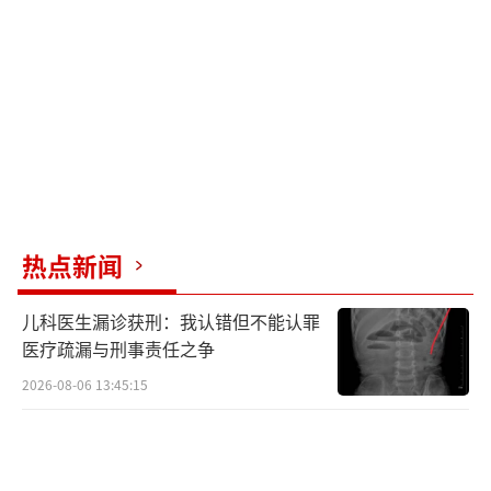
崖洞成为最热门的前五名，夜市、漂流、温
泉、乐园和特色街区则是游客搜索的关键词前
列。
长沙在提升旅游服务质量方面采取行动，
发布了“游客满意在长沙”服务规范，旨在通
过一系列措施改善游客体验，包括先行赔付、
等待限时、柔性执法、科技赋能等，特别是在
热点新闻
热门景区推广人脸识别系统，以及推动5G+智
慧旅游项目，以促进旅游业的数字化转型和文
儿科医生漏诊获刑：我认错但不能认罪
化融合。
医疗疏漏与刑事责任之争
（责任编辑：卢其龙 CN070）
2026-08-06 13:45:15