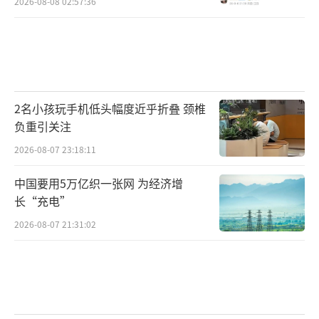
2026-08-08 02:57:36
2名小孩玩手机低头幅度近乎折叠 颈椎
负重引关注
2026-08-07 23:18:11
中国要用5万亿织一张网 为经济增
长“充电”
2026-08-07 21:31:02