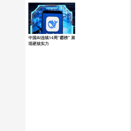
洲
中国AI连续14周“霸榜” 展
现硬核实力