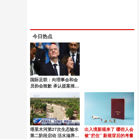
今日热点
国际足联：向理事会和会
员协会致歉 承认提案推进
失误
塔里木河第27次生态输水
出入境新规来了 哪些人会
第二阶段启动 活水滋养绿
被“拦住” 新规背后的考量