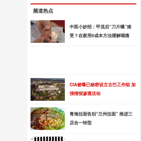
频道热点
中医小妙招：甲流后“刀片嗓”难
受？在家用0成本方法缓解咽痛
CIA被曝已秘密设立古巴工作组 加
强情报渗透活动
青海拉面告别“兰州拉面” 推进三
店合一转型