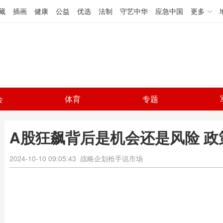
藏
插画
健康
公益
优选
法制
守艺中华
应急中国
更多
会
体育
专题
A股狂飙背后是机会还是风险 
2024-10-10 09:05:43
战略企划枪手说市场