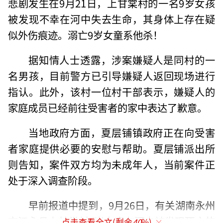
悲剧发生在9月21日，上甘棠村的一名9岁女孩
被发现不幸在河中失去生命，其身体上存在疑
似外伤痕迹。溺亡9岁女童系他杀！
据知情人士透露，涉案嫌疑人是同村的一
名男孩，目前警方已引导嫌疑人返回现场进行
指认。此外，该村一位村干部表示，嫌疑人的
家庭成员已经前往受害者的家中表达了歉意。
当地政府方面，夏层铺镇政府正在向受害
者家庭提供必要的安慰与帮助。夏层铺派出所
则告知，案件双方均为未成年人，当前案件正
处于深入调查阶段。
早前报道中提到，9月26日，有关湖南永州
市江永县上甘棠村9岁女童在河中被发现死亡的
点击查看全文(剩余
40
%)