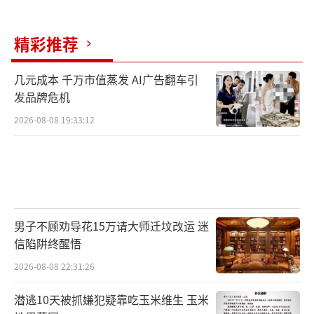
精彩推荐
几元成本 千万市值蒸发 AI广告翻车引
发品牌危机
2026-08-08 19:33:12
男子不顾劝导花15万请大师迁坟改运 迷
信陷阱终醒悟
2026-08-08 22:31:26
潜逃10天被抓嫌犯疑靠吃玉米维生 玉米