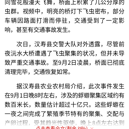
同雪花般漫天飞舞，桥面上积累了几公分厚的
虫群。视频中，明亮的桥灯下飞虫密布，部分
车辆因路面打滑而停驻，交通受到了一定影
响，甚至有交通事故发生。
次日，汉寿县交警大队对外透露，尽管前
夜沅水大桥遭遇了飞虫聚集的状况，但并未导
致严重交通事故。至9月2日凌晨，桥面已彻底
清理完毕，交通恢复如常。
据汉寿县农业农村局介绍，此次事件发生
在9月1日晚8时左右，涉及的蜉蝣聚集区域约有
数百米长，数量估计超过十亿只。这些蜉蝣在
一夜之间完成了繁殖季节特有的聚集、交配与
产卵过程，受其趋光性驱使，晚上8点左右达到
点击查看全文(剩余
35
%)