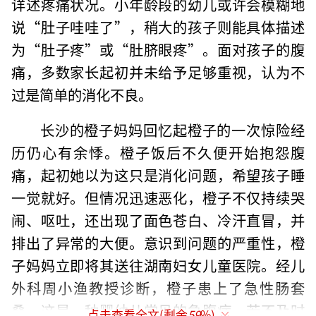
详述疼痛状况。小年龄段的幼儿或许会模糊地
说“肚子哇哇了”，稍大的孩子则能具体描述
为“肚子疼”或“肚脐眼疼”。面对孩子的腹
痛，多数家长起初并未给予足够重视，认为不
过是简单的消化不良。
长沙的橙子妈妈回忆起橙子的一次惊险经
历仍心有余悸。橙子饭后不久便开始抱怨腹
痛，起初她以为这只是消化问题，希望孩子睡
一觉就好。但情况迅速恶化，橙子不仅持续哭
闹、呕吐，还出现了面色苍白、冷汗直冒，并
排出了异常的大便。意识到问题的严重性，橙
子妈妈立即将其送往湖南妇女儿童医院。经儿
外科周小渔教授诊断，橙子患上了急性肠套
叠，这是一种婴幼儿常见的急腹症，若不及时
点击查看全文(剩余
59
%)