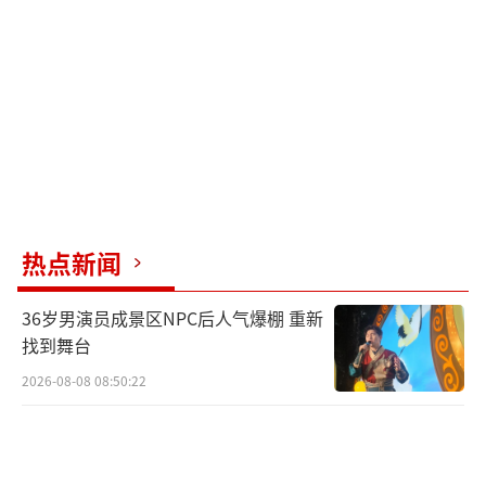
的水压灌肠治疗更为安全有效，不仅减少对孩
子的影响，还能提高复位成功率，及时监测并
应对可能的并发症。
预防肠套叠，家长应注意三方面：合理安
排饮食，避免孩子过饱或过饥；根据天气变化
适当调整孩子衣着，减少外界环境对肠胃的刺
激；在医生建议下合理驱虫，防止肠蠕动紊
热点新闻
乱。周小渔主任强调，一旦发现孩子出现疑似
36岁男演员成景区NPC后人气爆棚 重新
肠套叠症状，应立即就医，避免在家自行处
找到舞台
理，以免延误病情。正确处理，及时治疗，大
2026-08-08 08:50:22
多数肠套叠病例可得到有效治愈。孩子突发肠
套叠肠子险些坏死！
（责任编辑：卢其龙 CN070）