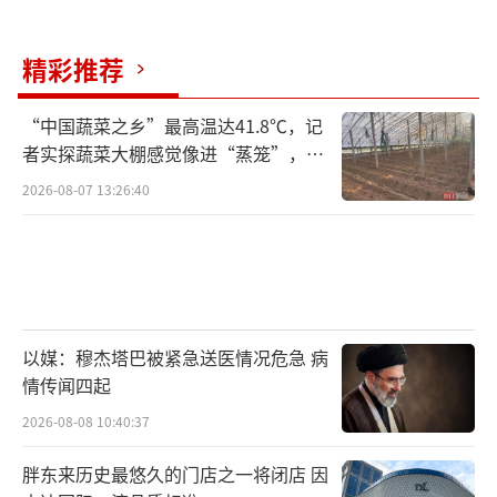
精彩推荐
“中国蔬菜之乡”最高温达41.8℃，记
者实探蔬菜大棚感觉像进“蒸笼”，有
村民称只能凌晨两点起来干活
2026-08-07 13:26:40
以媒：穆杰塔巴被紧急送医情况危急 病
情传闻四起
2026-08-08 10:40:37
胖东来历史最悠久的门店之一将闭店 因