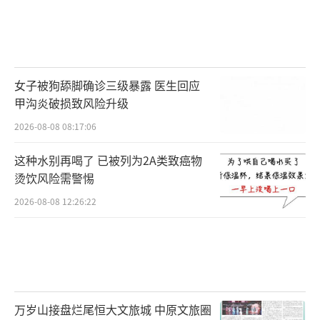
女子被狗舔脚确诊三级暴露 医生回应
甲沟炎破损致风险升级
2026-08-08 08:17:06
这种水别再喝了 已被列为2A类致癌物
烫饮风险需警惕
2026-08-08 12:26:22
万岁山接盘烂尾恒大文旅城 中原文旅圈