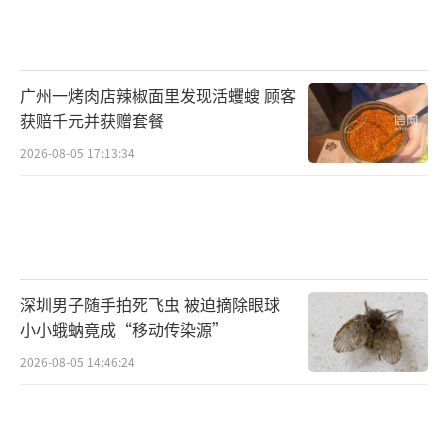
广州一烤肉店辣椒面里发现活蠼螋 顾客
获赔千元并获赠套餐
2026-08-05 17:13:34
深圳男子随手拍死飞虫 被迫摘除眼球
小小蛾蚋竟成“移动传染源”
2026-08-05 14:46:24