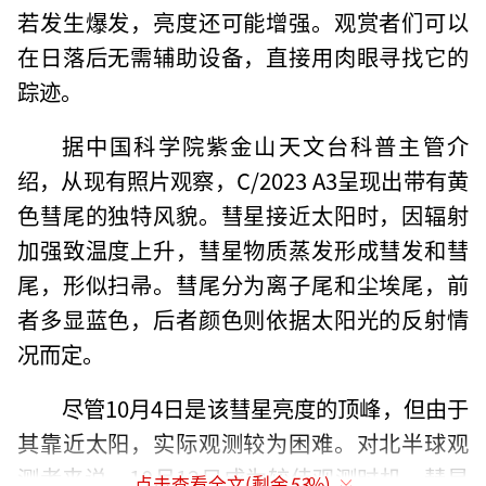
若发生爆发，亮度还可能增强。观赏者们可以
在日落后无需辅助设备，直接用肉眼寻找它的
踪迹。
据中国科学院紫金山天文台科普主管介
绍，从现有照片观察，C/2023 A3呈现出带有黄
色彗尾的独特风貌。彗星接近太阳时，因辐射
加强致温度上升，彗星物质蒸发形成彗发和彗
尾，形似扫帚。彗尾分为离子尾和尘埃尾，前
者多显蓝色，后者颜色则依据太阳光的反射情
况而定。
尽管10月4日是该彗星亮度的顶峰，但由于
其靠近太阳，实际观测较为困难。对北半球观
测者来说，10月12日成为较佳观测时机，彗星
点击查看全文(剩余
53
%)