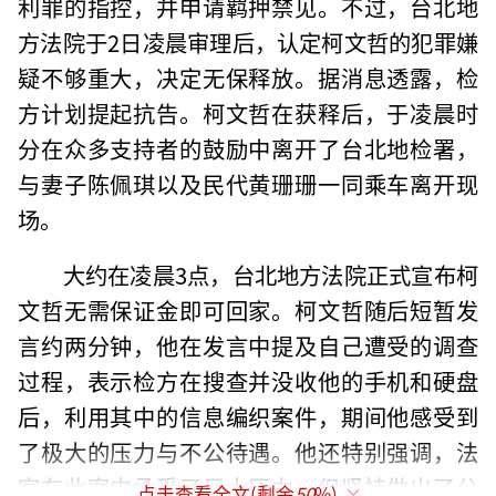
利罪的指控，并申请羁押禁见。不过，台北地
方法院于2日凌晨审理后，认定柯文哲的犯罪嫌
疑不够重大，决定无保释放。据消息透露，检
方计划提起抗告。柯文哲在获释后，于凌晨时
分在众多支持者的鼓励中离开了台北地检署，
与妻子陈佩琪以及民代黄珊珊一同乘车离开现
场。
大约在凌晨3点，台北地方法院正式宣布柯
文哲无需保证金即可回家。柯文哲随后短暂发
言约两分钟，他在发言中提及自己遭受的调查
过程，表示检方在搜查并没收他的手机和硬盘
后，利用其中的信息编织案件，期间他感受到
了极大的压力与不公待遇。他还特别强调，法
官在此案中承受了巨大压力，但坚持做出了公
点击查看全文(剩余
50
%)