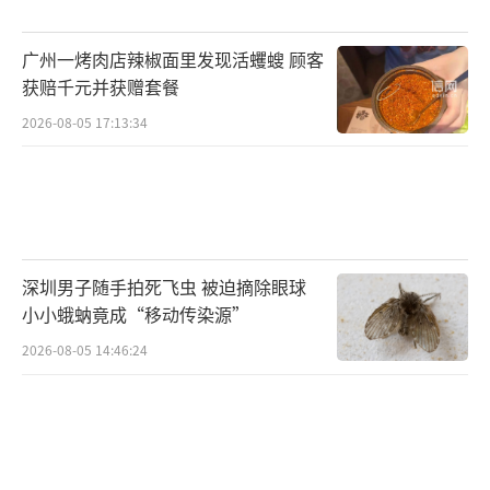
广州一烤肉店辣椒面里发现活蠼螋 顾客
获赔千元并获赠套餐
2026-08-05 17:13:34
深圳男子随手拍死飞虫 被迫摘除眼球
小小蛾蚋竟成“移动传染源”
2026-08-05 14:46:24