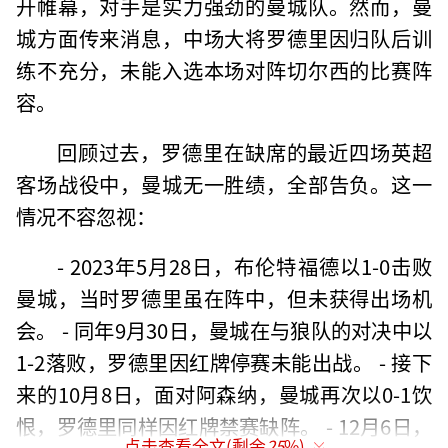
开帷幕，对手是实力强劲的曼城队。然而，曼
城方面传来消息，中场大将罗德里因归队后训
练不充分，未能入选本场对阵切尔西的比赛阵
容。
回顾过去，罗德里在缺席的最近四场英超
客场战役中，曼城无一胜绩，全部告负。这一
情况不容忽视：
- 2023年5月28日，布伦特福德以1-0击败
曼城，当时罗德里虽在阵中，但未获得出场机
会。 - 同年9月30日，曼城在与狼队的对决中以
1-2落败，罗德里因红牌停赛未能出战。 - 接下
来的10月8日，面对阿森纳，曼城再次以0-1饮
恨，罗德里同样因红牌禁赛缺阵。 - 12月6日，
点击查看全文(剩余
25
%)