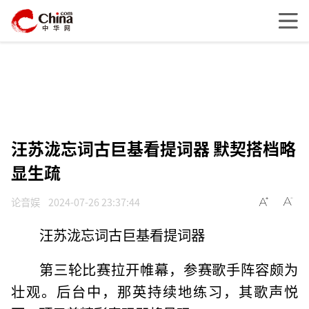
汪苏泷忘词古巨基看提词器 默契搭档略
显生疏
论音娱
2024-07-26 23:37:44
汪苏泷忘词古巨基看提词器
第三轮比赛拉开帷幕，参赛歌手阵容颇为
壮观。后台中，那英持续地练习，其歌声悦