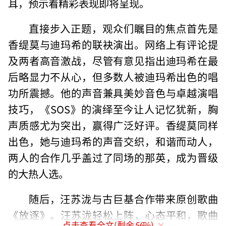
耳，预示着精彩表现即将呈现。
直接步入正题，观众们瞩目的焦点首先是
香缇莫与迪玛希的联袂演出。网络上有评论提
及两者高音激战，尽管有意见指出迪玛希在最
后略显力不从心，但多数人被迪玛希出色的唱
功所震撼。他的声音兼具美妙音色与卓越演唱
技巧，《SOS》的演绎至今让人记忆犹新，胸
声质感尤为突出，赢得广泛好评。香缇莫同样
出色，她与迪玛希的声音交织，和谐而动人，
两人的合作几乎盖过了同场的那英，成为晋级
的大热人选。
随后，汪苏泷与古巨基合作带来原创歌曲
《放逐》。汪苏泷轻松上阵，心态平和，歌曲
点击查看全文(剩余
56
%)