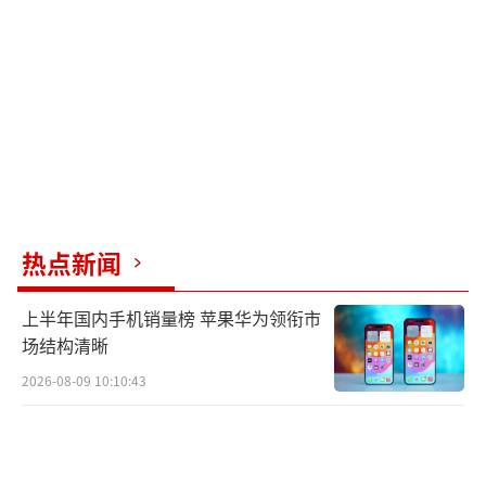
最终，结果揭晓，那英成功晋级，引发了
一些关于情感因素影响比赛公正性的讨论。凡
希亚、孙楠、那英和谭维维成为了四位晋级歌
手。对于那英的晋级，有人预测她极有可能问
鼎歌王，而香缇莫的淘汰则令不少人为之惋
惜，尽管她呈现了高水平的演唱。
文章至此，希望读者能享受并分享这些音
热点新闻
乐瞬间带来的感受。
上半年国内手机销量榜 苹果华为领衔市
（责任编辑：卢其龙 CN070）
场结构清晰
2026-08-09 10:10:43