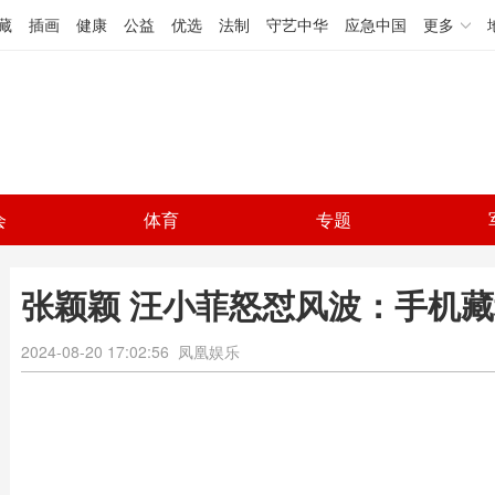
藏
插画
健康
公益
优选
法制
守艺中华
应急中国
更多
会
体育
专题
张颖颖 汪小菲怒怼风波：手机
2024-08-20 17:02:56
凤凰娱乐