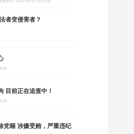
限度获利！
2024-09-09 10:03:56
执法者变侵害者？
心
6:09
狗 目前正在追查中！
4:28
除党籍 涉嫌受贿，严重违纪