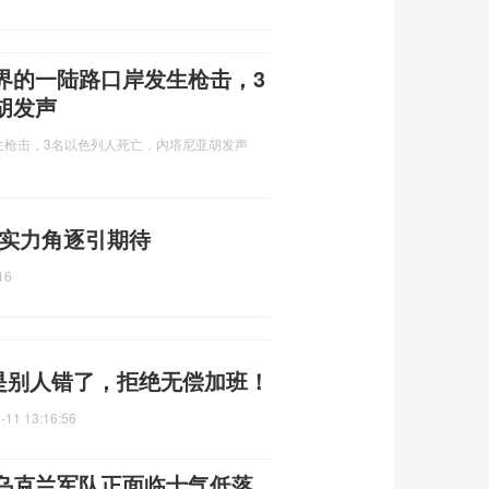
界的一陆路口岸发生枪击，3
胡发声
生枪击，3名以色列人死亡，内塔尼亚胡发声
 实力角逐引期待
16
错是别人错了，拒绝无偿加班！
-11 13:16:56
乌克兰军队正面临士气低落