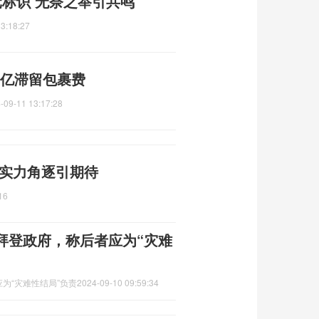
标识 无奈之举引共鸣
3:18:27
8亿滞留包裹费
-09-11 13:17:28
 实力角逐引期待
16
拜登政府，称后者应为“灾难
为“灾难性结局”负责
2024-09-10 09:59:34