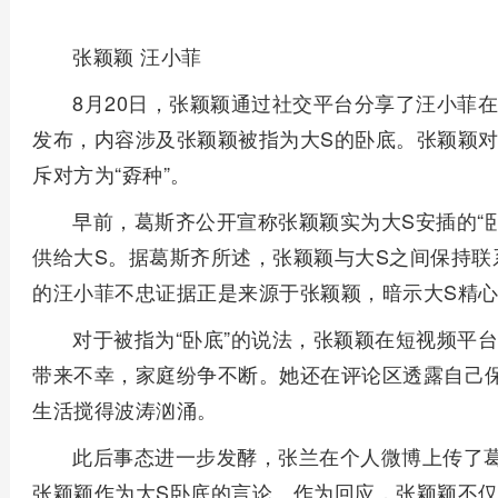
张颖颖 汪小菲
8月20日，张颖颖通过社交平台分享了汪小菲
发布，内容涉及张颖颖被指为大S的卧底。张颖颖
斥对方为“孬种”。
早前，葛斯齐公开宣称张颖颖实为大S安插的“
供给大S。据葛斯齐所述，张颖颖与大S之间保持联
的汪小菲不忠证据正是来源于张颖颖，暗示大S精
对于被指为“卧底”的说法，张颖颖在短视频平
带来不幸，家庭纷争不断。她还在评论区透露自己
生活搅得波涛汹涌。
此后事态进一步发酵，张兰在个人微博上传了
张颖颖作为大S卧底的言论。作为回应，张颖颖不