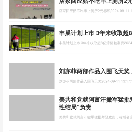
店家回应贴不吃串上厕所2元
店家回应贴不吃串上厕所2元标识
2024-09-11 1
丰巢计划上市 3年来收取超
丰巢计划上市 3年来收取超8亿滞留包裹费
2024
刘亦菲两部作品入围飞天奖
刘亦菲两部作品入围飞天奖
2024-09-11 13:17:
美共和党就阿富汗撤军猛批
性结局”负责
美共和党就阿富汗撤军猛批拜登政府，称后者应