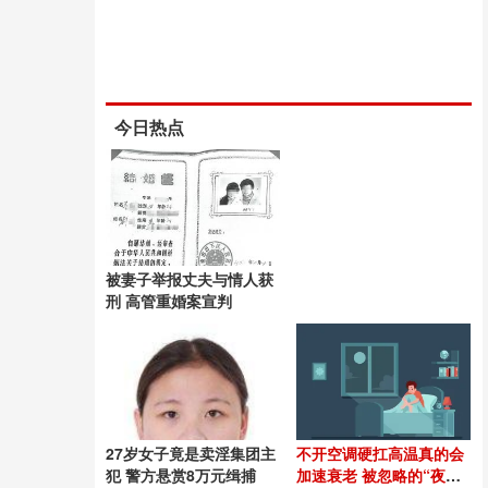
今日热点
被妻子举报丈夫与情人获
刑 高管重婚案宣判
27岁女子竟是卖淫集团主
不开空调硬扛高温真的会
犯 警方悬赏8万元缉捕
加速衰老 被忽略的“夜晚