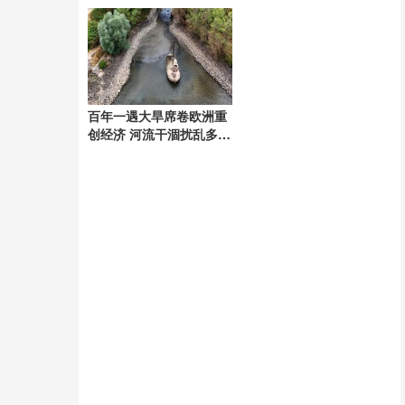
高温”更凶险
百年一遇大旱席卷欧洲重
创经济 河流干涸扰乱多行
业