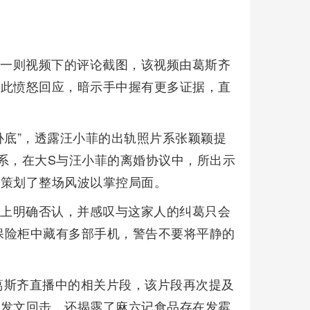
在一则视频下的评论截图，该视频由葛斯齐
对此愤怒回应，暗示手中握有更多证据，直
卧底”，透露汪小菲的出轨照片系张颖颖提
系，在大S与汪小菲的离婚协议中，所出示
心策划了整场风波以掌控局面。
台上明确否认，并感叹与这家人的纠葛只会
保险柜中藏有多部手机，警告不要将平静的
葛斯齐直播中的相关片段，该片段再次提及
仅发文回击，还揭露了麻六记食品存在发霉