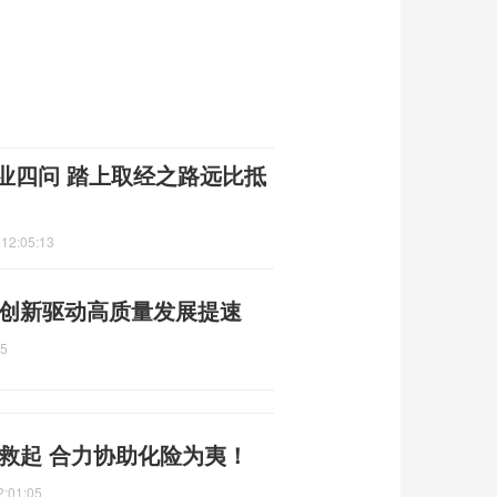
业四问 踏上取经之路远比抵
 12:05:13
 创新驱动高质量发展提速
55
救起 合力协助化险为夷！
2:01:05