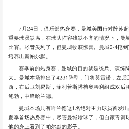
7月24日，俱乐部热身赛，曼城美国行对阵苏
重要球员缺席，在球队阵容残缺不齐的情况下，曼
比赛。尽管失利了，但曼城收获惊喜。曼城3-4挖到
培养出新帕尔默。
赛季前的热身赛，曼城的目的就是练兵、演练
大。曼城本场排出了4231阵型，门将莫雷诺，左
西，右后卫刘易斯，菲利普斯搭档奥赖利组成双后
鲍勃，中锋哈兰德。
曼城本场只有哈兰德这1名绝对主力球员首发
夏季首场热身赛中，尽管曼城输球了，但自家青训
他的身上看到了帕尔默的影子。