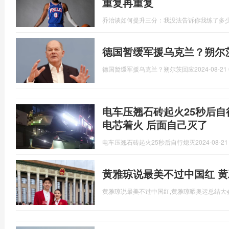
重复再重复
乔治谈如何提升三分：我没法告诉你我练了多少
德国暂缓军援乌克兰？朔尔
德国暂缓军援乌克兰？朔尔茨回应
2024-08-21 
电车压翘石砖起火25秒后自
电芯着火 后面自己灭了
电车压翘石砖起火25秒后自行熄灭
2024-08-21
黄雅琼说最美不过中国红 
黄雅琼说最美不过中国红,黄雅琼晒奥运总结大