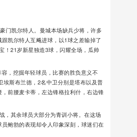
超豪门凯尔特人。曼城本场缺兵少将，许多
城跟凯尔特人互飚进球，以1球之差输掉了
宝！21岁新星独造3球，闪耀全场，瓜帅
阵容，挖掘年轻球员，比赛的胜负意义不
后卫埃斯布兰德，2名中卫分别是塔布以及普
腰，前腰麦卡蒂，左边锋格拉利什，右边锋
出战，其余球员大部分为青训小将。在这场
球员鲍勃的表现却令人印象深刻，球迷们在