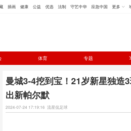
藏
插画
健康
公益
优选
法制
守艺中华
应急中国
更多
会
体育
专题
曼城3-4挖到宝！21岁新星独
出新帕尔默
2024-07-24 17:19:16
流星侃足球