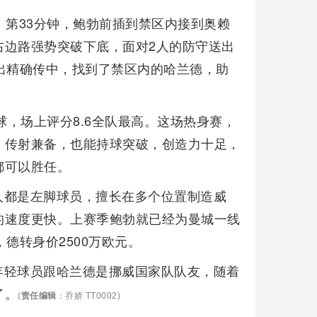
。第33分钟，鲍勃前插到禁区内接到奥赖
右边路强势突破下底，面对2人的防守送出
出精确传中，找到了禁区内的哈兰德，助
球，场上评分8.6全队最高。这场热身赛，
，传射兼备，也能持球突破，创造力十足，
都可以胜任。
人都是左脚球员，擅长在多个位置制造威
的速度更快。上赛季鲍勃就已经为曼城一线
德转身价2500万欧元。
年轻球员跟哈兰德是挪威国家队队友，随着
了。
(
责任编辑
：乔娇 TT0002)