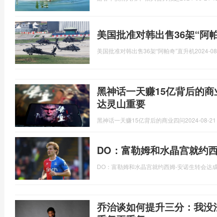
美国批准对韩出售36架“阿
美国批准对韩出售36架“阿帕奇”直升机
2024-08
黑神话一天赚15亿背后的商
达灵山重要
黑神话一天赚15亿背后的商业四问
2024-08-21
DO：富勒姆和水晶宫就约西
DO：富勒姆和水晶宫就约西姆-安诺生转会达
乔治谈如何提升三分：我没