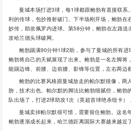
曼城本场打进3球，每1球都跟鲍勃有直接联系
利的传球，包抄推射破门。下半场刚开场，鲍勃在
妙传，助攻佩罗内进球。第58分钟，鲍勃在左路送
攻哈兰德头球破网。
鲍勃踢满90分钟1球2助，参与了曼城的所有进
鲍勃将自己的天赋展现了出来。鲍勃是一名左脚将
能踢边锋、前腰、边前腰、影锋等位置，左右两边
鲍勃的比赛风格跟曼城放走的帕尔默很像，两
胁，技术出色。帕尔默的脚法比鲍勃细腻些，鲍勃
队出场了，打进2球助攻1次（英超首球绝杀纽卡），
曼城卖掉帕尔默很可惜，需要留住鲍勃。这名
鲍勃逐渐成长起来，哈兰德距离国际大赛越来越近