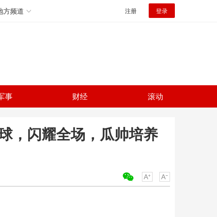
地方频道
注册
登录
军事
财经
滚动
造3球，闪耀全场，瓜帅培养
关键词：