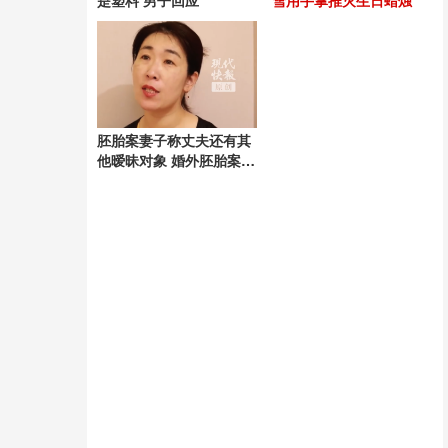
是塑料 男子回应
雪用手掌推灭生日蜡烛
胚胎案妻子称丈夫还有其
他暧昧对象 婚外胚胎案妻
子称曾遭丈夫背摔