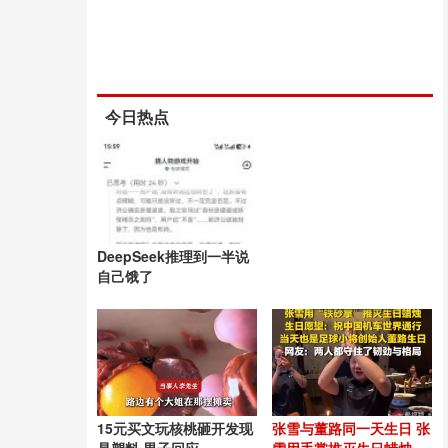
今日热点
DeepSeek推理到一半说
自己饿了
15元买文玩核桃砸开发现
张雪与董路同一天生日 张