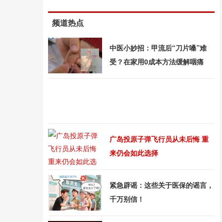
频道热点
中医小妙招：甲流后“刀片嗓”难
受？在家用0成本方法缓解咽痛
广岛投原子弹飞行员从未后悔 重
来仍会如此选择
紧急辟谣：这些关于医保的谣言，
千万别信！