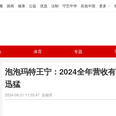
藏
插画
健康
公益
优选
法制
守艺中华
应急中国
更多
会
体育
专题
泡泡玛特王宁：2024全年营收
迅猛
2024-08-21 11:55:47
金融界