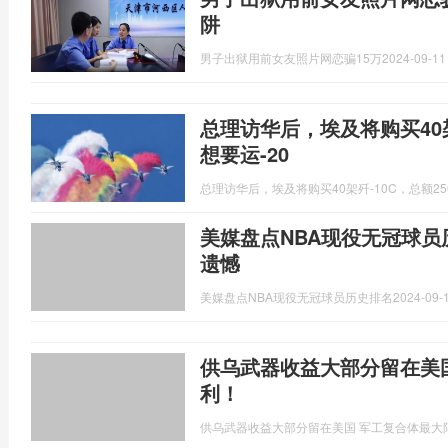
阱
男子出狱用前女友照片网恋骗15万
2024-09-11
总理访华后，埃及将购买40架
想要运-20
总理访华后，埃及将购买40架歼-10C，总额25
美媒盘点NBA现役无冠球员
遗憾
美媒盘点NBA现役无冠球员历史排名
2024-09-1
供乌武器收益大部分留在美
利！
供乌武器收益大部分留在美国 军工复合体最大