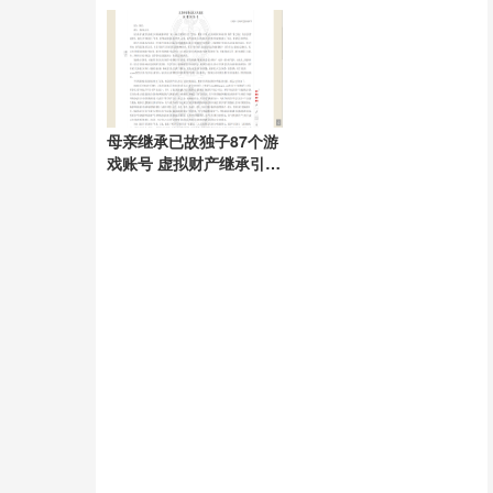
正当时
母亲继承已故独子87个游
戏账号 虚拟财产继承引发
热议