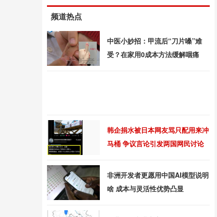
频道热点
中医小妙招：甲流后“刀片嗓”难
受？在家用0成本方法缓解咽痛
韩企捐水被日本网友骂只配用来冲
马桶 争议言论引发两国网民讨论
非洲开发者更愿用中国AI模型说明
啥 成本与灵活性优势凸显