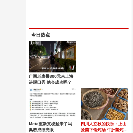
今日热点
广西老表带800元来上海
讲脱口秀 他会成功吗？
Meta重新支棱起来了吗
四川人立秋的快乐：上山
奥赛成绩亮眼
捡菌下锅炖汤 牛肝菌炖鸭