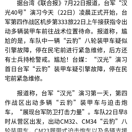
据台湾《联合报》7月22日报道，台军“汉
光40号”演习今天（22日）凌晨正式开始，台
军第四作战区机步第333旅22日上午接获指令出
动多辆装甲车前往战术位置待命。报道称，尴
尬的是，车队中一辆“云豹”八轮装甲车疑似
引擎故障，停在民宅前进行紧急维修，后方还
有士兵持枪警戒。尴尬！台媒：“汉光”演习
首日台军“云豹”装甲车疑引擎故障，停在民
宅前紧急维修。
报道称，台军“汉光”演习第一天，第四
作战区出动多辆“云豹”装甲车与迫击炮
车，“展现台军防卫打击力量”。车队22日早8
时从营区出发，出动CM32、CM34“云豹”八
轮装甲车，CM23履带式迫击炮车以及多辆支援