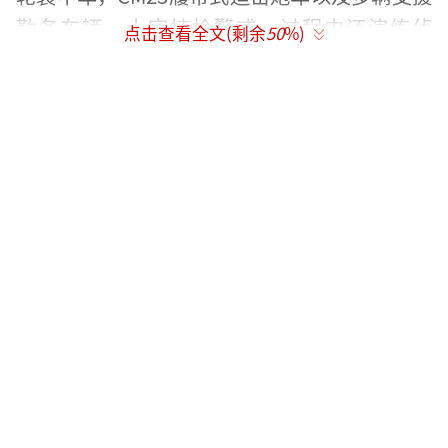
勤务车辆，士官持枪警戒，过程中还演练侦
点击查看全文(剩余
50
%)
搜、警戒。
报道提到，台军方称，“汉光”演习就有
设想会遇到各种突发状况，包括应对车辆故障
有完整的SOP（标准作业程序），台军也有相
关训练与配套。
台军近日在记者会上详细介绍了今年“汉
光40号”演习的细节设置，大谈特谈所谓“去
中心化”“不设假想敌”“无剧本、实战
化”操演。然而岛内媒体对这次演习的接连爆
料证明，“汉光40号”演习的这些改动根本就
是“换汤不换药”，反而在绑架台湾民众的生
命安全方面更进一步。