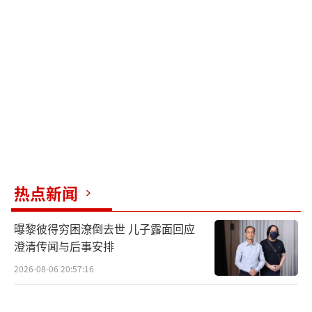
国防部新闻局局长、国防部新闻发言人吴
谦大校6月27日曾表示，民进党当局每年都上演
所谓“汉光演习”的戏码，但演来演去，都是
做戏，都改变不了“台独必亡”的结局。
（责任
编辑：卢其龙 CN070）
热点新闻
曝黎彼得穷困潦倒去世 儿子露面回应
澄清传闻与后事安排
2026-08-06 20:57:16