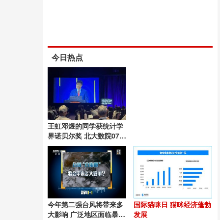
今日热点
王虹邓煜的同学获统计学
界诺贝尔奖 北大数院07级
再添荣耀
今年第二强台风将带来多
国际猫咪日 猫咪经济蓬勃
大影响 广泛地区面临暴雨
发展