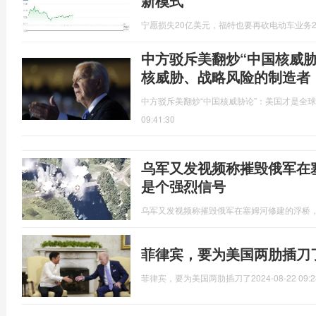
新模式
宁愿损失20亿美元，福特也要再砍电动车业务
中方驳斥美翻炒“中国核威
核威胁、战略风险的制造者
中方驳斥美翻炒“中国核威胁论”：美国才是全
09:41:30
乌军又发视频称摧毁俄军在
是个强烈信号
乌军又发视频称摧毁俄军在塞姆河修建的浮桥
菲律宾，要为美国两肋插刀
菲律宾，要为美国两肋插刀了
2024-08-22 09:2