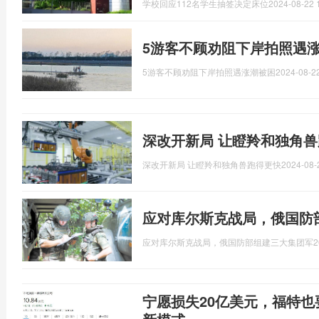
学校回应112名学生抽签决定床位
2024-08-22 
5游客不顾劝阻下岸拍照遇
5游客不顾劝阻下岸拍照遇涨潮被困
2024-08-22
深改开新局 让瞪羚和独角
深改开新局 让瞪羚和独角兽跑得更快
2024-08-
应对库尔斯克战局，俄国防
应对库尔斯克战局，俄国防部组建三大集团军
2
宁愿损失20亿美元，福特也