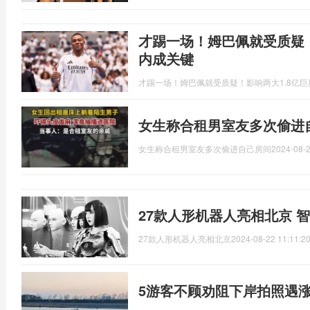
才踢一场！姆巴佩就受质疑！
内成关键
才踢一场！姆巴佩就受质疑！影响两大1.8亿
女生称合租男室友多次偷进
女生称合租男室友多次偷进自己房间
2024-08-2
27款人形机器人亮相北京 
27款人形机器人亮相北京
2024-08-22 11:11:2
5游客不顾劝阻下岸拍照遇