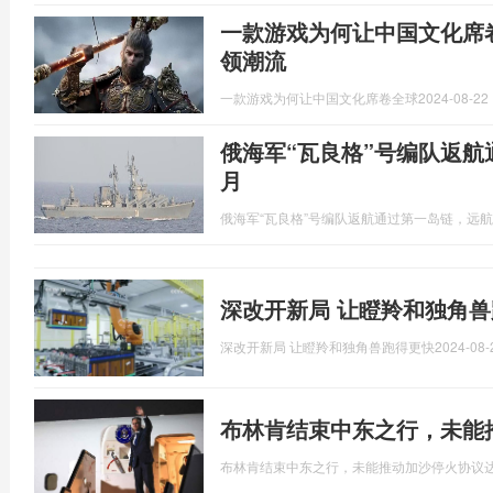
一款游戏为何让中国文化席
领潮流
一款游戏为何让中国文化席卷全球
2024-08-22 
俄海军“瓦良格”号编队返航
月
俄海军“瓦良格”号编队返航通过第一岛链，远航
深改开新局 让瞪羚和独角
深改开新局 让瞪羚和独角兽跑得更快
2024-08-
布林肯结束中东之行，未能
布林肯结束中东之行，未能推动加沙停火协议