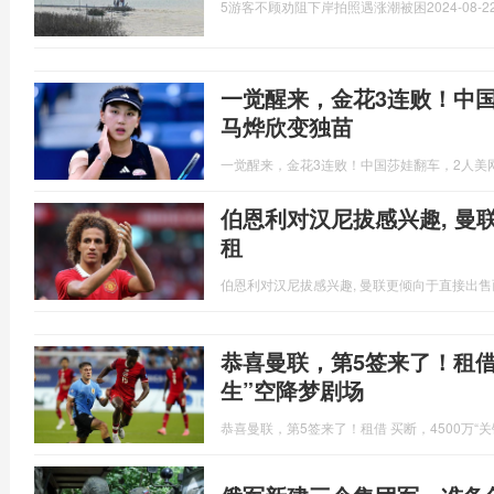
5游客不顾劝阻下岸拍照遇涨潮被困
2024-08-22
一觉醒来，金花3连败！中
马烨欣变独苗
一觉醒来，金花3连败！中国莎娃翻车，2人美
伯恩利对汉尼拔感兴趣, 曼
租
伯恩利对汉尼拔感兴趣, 曼联更倾向于直接出
恭喜曼联，第5签来了！租借 
生”空降梦剧场
恭喜曼联，第5签来了！租借 买断，4500万“