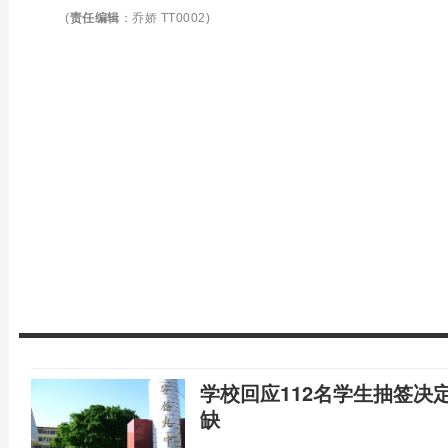
(
责任编辑
：乔娇 TT0002)
学校回应112名学生抽签决
缺