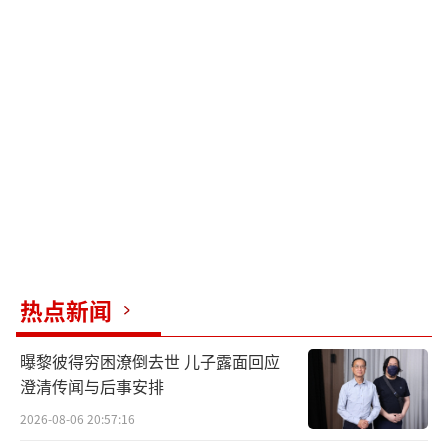
热点新闻
曝黎彼得穷困潦倒去世 儿子露面回应
澄清传闻与后事安排
2026-08-06 20:57:16