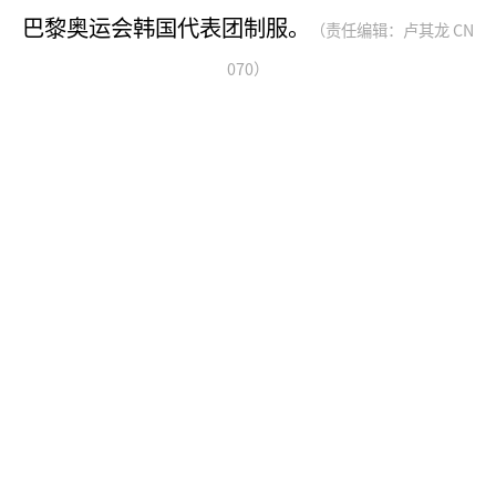
巴黎奥运会韩国代表团制服。
（责任编辑：卢其龙 CN
070）