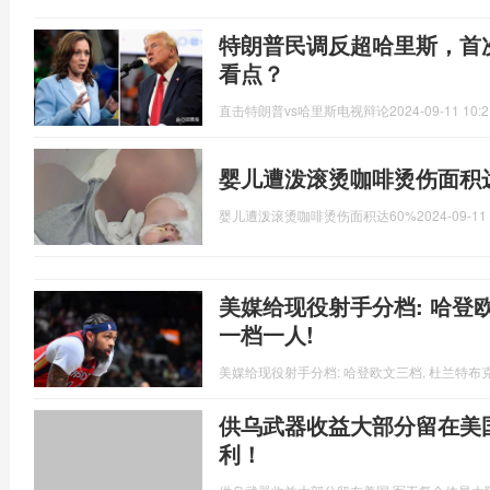
特朗普民调反超哈里斯，首
看点？
直击特朗普vs哈里斯电视辩论
2024-09-11 10:2
婴儿遭泼滚烫咖啡烫伤面积达
婴儿遭泼滚烫咖啡烫伤面积达60%
2024-09-11 
美媒给现役射手分档: 哈登欧
一档一人!
美媒给现役射手分档: 哈登欧文三档, 杜兰特布克
供乌武器收益大部分留在美
利！