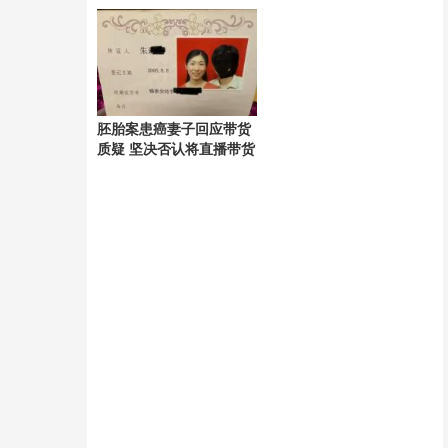
海
胚胎案患癌妻子回应带货
质疑 坚决否认将直播带货