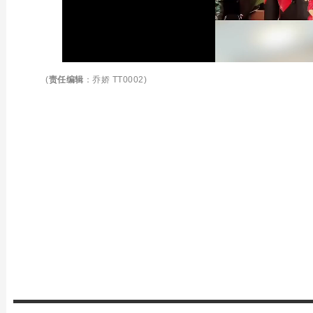
(
责任编辑
：乔娇 TT0002)