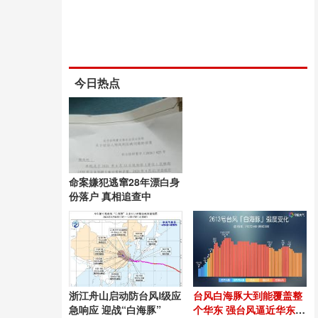
今日热点
命案嫌犯逃窜28年漂白身
份落户 真相追查中
浙江舟山启动防台风Ⅰ级应
台风白海豚大到能覆盖整
急响应 迎战“白海豚”
个华东 强台风逼近华东沿