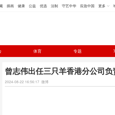
藏
插画
健康
公益
优选
法制
守艺中华
应急中国
更多
会
体育
专题
曾志伟出任三只羊香港分公司负
2024-08-22 16:56:17
微博