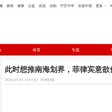
藏
插画
健康
公益
优选
法制
守艺中华
应急中国
更多
会
体育
专题
此时想推南海划界，菲律宾意欲
2024-07-03 10:51:51
环球时报