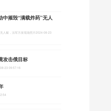
动中摧毁“满载炸药”无人
”无人艇，法军方发现场照片
2024-08-23
境攻击俄目标
08-23 09:57:16
年
12:54