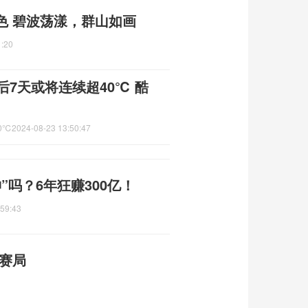
色 碧波荡漾，群山如画
1:20
后7天或将连续超40℃ 酷
0℃
2024-08-23 13:50:47
”吗？6年狂赚300亿！
:59:43
赛局