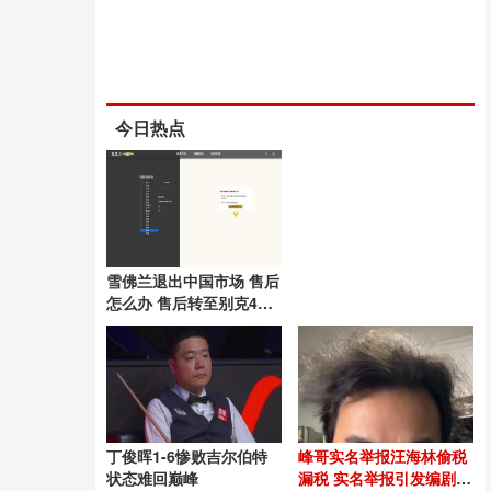
今日热点
雪佛兰退出中国市场 售后
怎么办 售后转至别克4S
店
丁俊晖1-6惨败吉尔伯特
峰哥实名举报汪海林偷税
状态难回巅峰
漏税 实名举报引发编剧圈