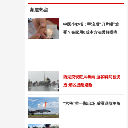
频道热点
中医小妙招：甲流后“刀片嗓”难
受？在家用0成本方法缓解咽痛
西湖突现狂风暴雨 游客瞬间被浇
透 景区提醒避险
“六爷”挂一颗出场 威慑巡航主角