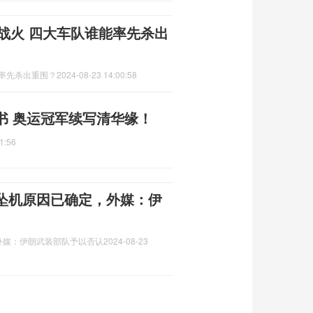
战火 四大车队谁能率先杀出
能率先杀出重围？
2024-08-23 14:00:58
书 奥运冠军续写清华缘！
1:56
坠机原因已确定，外媒：伊
外媒：伊朗武装部队予以否认
2024-08-23