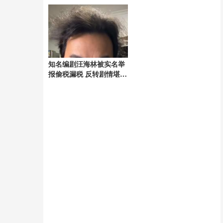
震动
知名编剧汪海林被实名举
报偷税漏税 反转剧情堪比
电视剧