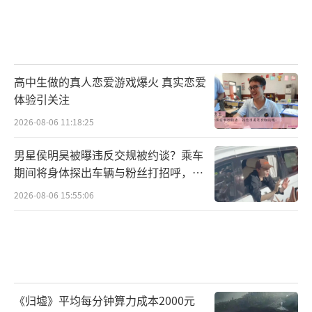
高中生做的真人恋爱游戏爆火 真实恋爱
体验引关注
2026-08-06 11:18:25
男星侯明昊被曝违反交规被约谈？乘车
期间将身体探出车辆与粉丝打招呼，当
地交警回应
2026-08-06 15:55:06
《归墟》平均每分钟算力成本2000元