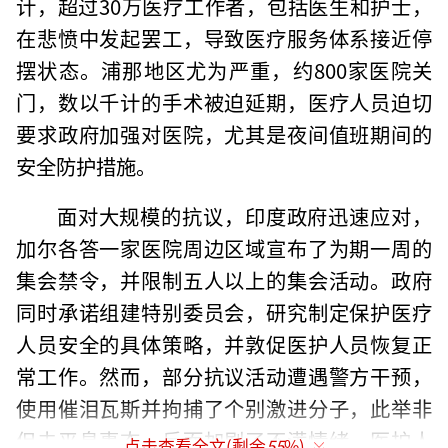
计，超过30万医疗工作者，包括医生和护士，
在悲愤中发起罢工，导致医疗服务体系接近停
摆状态。浦那地区尤为严重，约800家医院关
门，数以千计的手术被迫延期，医疗人员迫切
要求政府加强对医院，尤其是夜间值班期间的
安全防护措施。
面对大规模的抗议，印度政府迅速应对，
加尔各答一家医院周边区域宣布了为期一周的
集会禁令，并限制五人以上的集会活动。政府
同时承诺组建特别委员会，研究制定保护医疗
人员安全的具体策略，并敦促医护人员恢复正
常工作。然而，部分抗议活动遭遇警方干预，
使用催泪瓦斯并拘捕了个别激进分子，此举非
但未平息事态，反而加剧了不满情绪。医护人
点击查看全文(剩余
55
%)