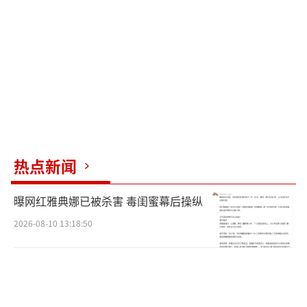
转变，暴力循环难以打破。
此次事件激发了社会各界的广泛响应，从
医护人员、学生到妇女团体，民众不再选择沉
默，他们集体呼吁政府立即采取有效行动，不
仅为当前受害者发声，也为未来可能遭遇不幸
的所有女性发声。这是一场关于印度能否最终
走出性别暴力阴霾的深刻反思。印度奸杀案！
热点新闻
（责任编辑：卢其龙 CN070）
曝网红雅典娜已被杀害 毒闺蜜幕后操纵
2026-08-10 13:18:50