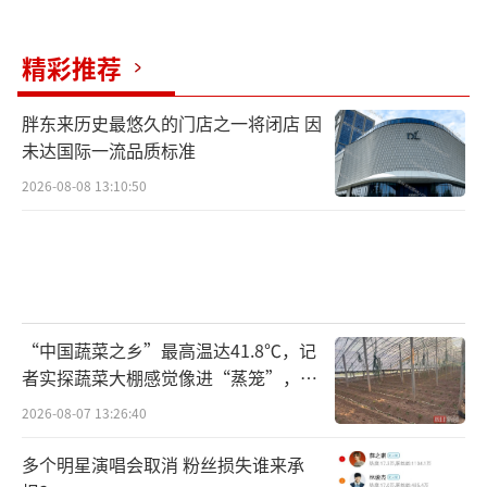
精彩推荐
胖东来历史最悠久的门店之一将闭店 因
未达国际一流品质标准
2026-08-08 13:10:50
“中国蔬菜之乡”最高温达41.8℃，记
者实探蔬菜大棚感觉像进“蒸笼”，有
村民称只能凌晨两点起来干活
2026-08-07 13:26:40
多个明星演唱会取消 粉丝损失谁来承